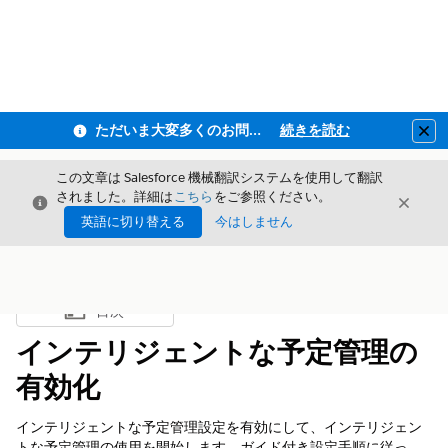
ただいま大変多くのお問い合わせをいただいており、ご連絡までにお時間を頂戴しております
続きを読む
Clo
この文章は Salesforce 機械翻訳システムを使用して翻訳
されました。詳細は
こちら
をご参照ください。
閉じる
閉じ
閉じる
英語に切り替える
今はしません
目次
目次を表示
インテリジェントな予定管理の
有効化
インテリジェントな予定管理設定を有効にして、インテリジェン
トな予定管理の使用を開始します。ガイド付き設定手順に従っ