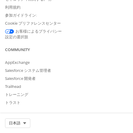
ガイド付き手順に従って、提供者検索などの前提条件設定を確
利用規約
認し、予定のスケジュールに必要なレコードを作成します。次
参加ガイドライン:
に、
Salesforce Scheduler
をクリックして Salesforce
Scheduler に接続する手順を完了するか、
[External
Cookie プリファレンスセンター
Scheduling
] をクリックして外部スケジュールシステムに接続
お客様によるプライバシー
します。
設定の選択肢
追加のガイド付き設定手順に従って、省略可能な機能を設定し
ます。
COMMUNITY
[
Optional Setup]
をクリックし、手順に従ってプロバイダ
ーバッジ、予定ガイダンスフローなどの省略可能な機能を
AppExchange
設定します。および CRM Analytics 予測を使用して、患者
Salesforce システム管理者
の無断欠勤を減らします。
Salesforce 開発者
[
Self-Scheduling
(自己スケジュール)] をクリックし、手
順に従って患者が自分の予定を予約できる Experience
Trailhead
Cloud サイトを構築します。
トレーニング
[
Advanced Scheduling
(高度なスケジュール)] をクリッ
トラスト
クし、手順に従ってより複雑なスケジュールニーズに対応
する機能を設定します。
関連項目:
Select Org
日本語
Health Cloud での提供者検索の設定