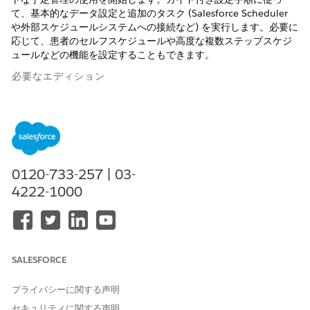
て、基本的なデータ設定と追加のタスク (Salesforce Scheduler
や外部スケジュールシステムへの接続など) を実行します。必要に
応じて、患者のセルフスケジュールや高度な複数ステップスケジ
ュールなどの機能を設定することもできます。
必要なエディション
使用可能なインターフェース: Lightning Experience
使用可能なエディション: Health Cloud が付属する
Enterprise
Edition および
Unlimited
Edition
0120-733-257 | 03-
必要なユーザー権限
4222-1000
Health Cloud を使用する
Health Cloud の基盤権限セッ
ト
[設定] から、[クイック検索] ボックスに「
インテリジェントな
SALESFORCE
予定
管理設定」と入力し、[
インテリジェントな予定管理設定
]
を選択します。
プライバシーに関する声明
[
インテリジェントな予定管理
] を有効にします。このページに
ガイド付き設定手順が表示されます。
セキュリティに関する声明