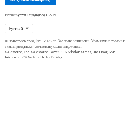
сложным потребностям планирования.
СМ. ТАКЖЕ:
Используется
Experience Cloud
Настройка поиска поставщика в Health Cloud
Select Org
Русский
© salesforce.com, inc., 2026 гг. Все права защищены. Упомянутые товарные
знаки принадлежат соответствующим владельцам.
ЭТА СТАТЬЯ РЕШИЛА ВАШУ ПРОБЛЕМУ?
Salesforce, Inc. Salesforce Tower, 415 Mission Street, 3rd Floor, San
Оставьте свой отзыв, чтобы мы могли стать лучше!
Francisco, CA 94105, United States
Да
Нет