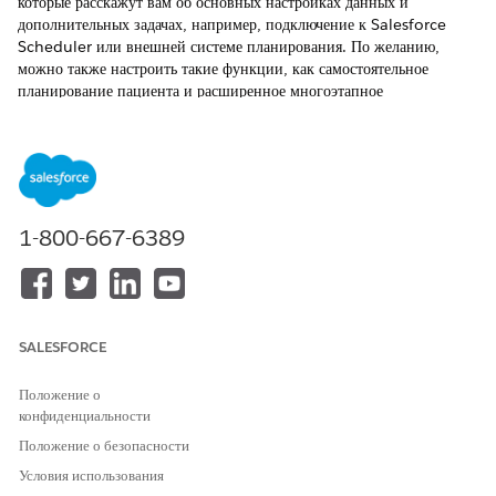
которые расскажут вам об основных настройках данных и
дополнительных задачах, например, подключение к Salesforce
Scheduler или внешней системе планирования. По желанию,
можно также настроить такие функции, как самостоятельное
планирование пациента и расширенное многоэтапное
планирование.
ТРЕБУЕМЫЕ ВЕРСИИ
Доступно в версиях: Lightning Experience
1-800-667-6389
Доступно в версиях:
Enterprise
Edition и
Unlimited
Edition с
Health Cloud
НЕОБХОДИМЫЕ ПОЛНОМОЧИЯ ПОЛЬЗОВАТЕЛЯ
SALESFORCE
Для использования Health
Набор полномочий Health
Cloud
Cloud Foundation
Положение о
конфиденциальности
Введите строку «
Параметры интеллектуального
управления встречами
» в поле «Быстрый поиск» меню
Положение о безопасности
«Настройка» и выберите пункт «
Параметры
Условия использования
интеллектуального управления встречами
».