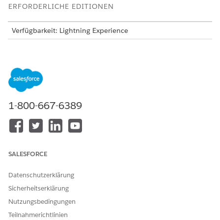
ERFORDERLICHE EDITIONEN
Verfügbarkeit: Lightning Experience
Verfügbarkeit:
Enterprise
,
Performance
,
Unlimited
und
Developer
Edition
Entdecken von Net Zero Cloud-Funktionen
Suchen Sie Salesforce Go unter "Setup" und verwenden
Sie es, um die Nutzung der
Net Zero Cloud-
Funktionen an
1-800-667-6389
einem optimierten Setup-Standort zu erkunden,
einzurichten und zu konfigurieren und zu überwachen.
Greifen Sie auf Inhaltsressourcen wie Videos, Online-
Touren, Trailhead und Salesforce-Hilfeartikel zu, um mehr
über Funktionen zu erfahren und Hilfe bei der
SALESFORCE
Konfiguration zu erhalten. Entdecken Sie weitere
Net Zero
Cloud
-Funktionen und -Add-On-Lizenzen, die basierend
Datenschutzerklärung
auf Ihrer Salesforce-Edition verfügbar sind.
Sicherheitserklärung
Einrichten von Net Zero Cloud-Benutzern
Nutzungsbedingungen
Konfigurieren Sie Benutzerprofile, Berechtigungssätze und
Teilnahmerichtlinien
andere Sicherheitsfunktionen in Ihrer
Net Zero Cloud
-