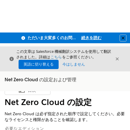
ただいま大変多くのお問い合わせをいただいており、ご連絡までにお時間を頂戴しております
続きを読む
Clo
この文章は Salesforce 機械翻訳システムを使用して翻訳
されました。詳細は
こちら
をご参照ください。
閉じる
閉じ
閉じる
英語に切り替える
今はしません
Net Zero Cloud の設定および管理
目次
目次を表示
Net Zero Cloud の設定
Net Zero Cloud
は必ず指定された順序で設定してください。必要
なライセンスと権限があることを確認します。
必要なエディション