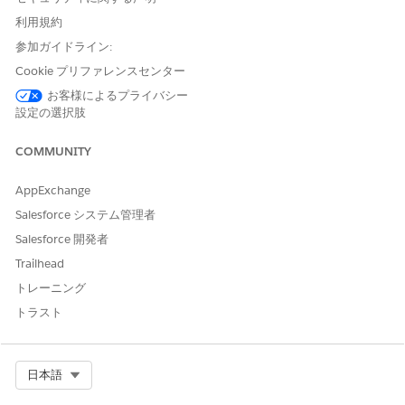
ー、関連会社) が、作成した Experience Cloud サイトを使用
利用規約
して
Net Zero Cloud
に直接 Sustainability データをアップロ
参加ガイドライン:
ードできるようにします。
Cookie プリファレンスセンター
データパイプラインの有効化
データ処理エンジン定義を使用して、Salesforce で使用可能
お客様によるプライバシー
設定の選択肢
なデータを照会および計算するには、ユーザーに権限セットを
割り当てて、データパイプラインを有効にします。
COMMUNITY
Net Zero Cloud 機能の有効化
Net Zero Cloud
で炭素排出量を計算してレポートを生成しま
AppExchange
す。有効にする機能は選択できます。
Salesforce システム管理者
Net Zero Cloud オートメーションの有効化
Salesforce 開発者
Net Zero Cloud
タスクを自動化できます。
Trailhead
エネルギー使用量データ収集の設定
トレーニング
[Collect Energy Use Data (エネルギー使用量データを収集)]
トラスト
フローテンプレートを設定して、分散した関係者全体でエネル
ギー使用量データを収集します。ビジネスニーズに合わせてテ
ンプレートをカスタマイズし、Lightning ページにフローを追
Select Org
日本語
加します。