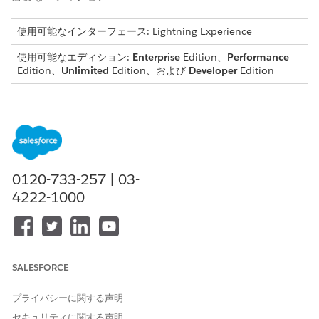
使用可能なインターフェース: Lightning Experience
使用可能なエディション:
Enterprise
Edition、
Performance
Edition、
Unlimited
Edition、および
Developer
Edition
Net Zero Cloud 機能の詳細
[設定] で [Salesforce Go] を見つけて使用し、合理化された 1
か所で
Net Zero Cloud
機能の探索、設定、使用状況の監視を
行います。ビデオ、オンラインツアー、Trailhead、
Salesforce ヘルプ記事などのコンテンツリソースにアクセス
して、機能について学習し、設定に関するサポートを受けるこ
0120-733-257 | 03-
とができます。Salesforce のエディションに基づいて使用可
4222-1000
能なその他の
Net Zero Cloud
機能とアドオンライセンスにつ
いて説明します。
Net Zero Cloud ユーザーの設定
Net Zero Cloud
組織でユーザープロファイル、権限セット、
SALESFORCE
その他のセキュリティ機能を設定します。
サプライヤー、パートナー、関連会社のアクセス権の設定
プライバシーに関する声明
ロールと権限を設定して、関係者 (サプライヤー、パートナ
セキュリティに関する声明