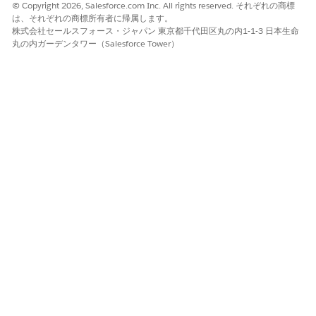
© Copyright 2026, Salesforce.com Inc. All rights reserved. それぞれの商標
関連項目:
は、それぞれの商標所有者に帰属します。
株式会社セールスフォース・ジャパン 東京都千代田区丸の内1-1-3 日本生命
Trailhead: Lightning Experience のカスタマイズ
丸の内ガーデンタワー（Salesforce Tower）
Trailhead: データセキュリティ
この記事で問題は解決されましたか?
ご意見をお待ちしております。
はい
いいえ