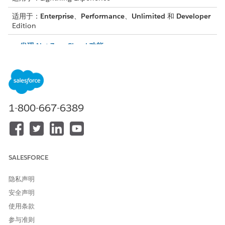
适用于：
Enterprise
、
Performance
、
Unlimited
和
Developer
Edition
发现 Net Zero Cloud 功能
在“设置”中查找 Salesforce Go，并将其用于在一个简化的设置
位置探索、设置和配置以及监控
Net Zero Cloud
功能的使用情
况。访问内容资源，例如视频、在线导览、Trailhead 和
Salesforce 帮助文章，以了解功能并获得配置帮助。发现更多
基于 Salesforce 版本的
Net Zero Cloud
功能和加载项许可
1-800-667-6389
证。
设置 Net Zero Cloud 用户
在
Net Zero Cloud
组织中配置用户简档、权限集和其他安全功
能。
SALESFORCE
为供应商、合作伙伴和附属公司设置访问权限
设置角色和权限，以便利益相关者（供应商、合作伙伴和附属公
隐私声明
司）可以使用您创建的 Experience Cloud 站点直接将可持续发
安全声明
展数据上传到
Net Zero Cloud
。
使用条款
启用数据漏斗
参与准则
要使用数据处理引擎定义查询和计算 Salesforce 中可用的数