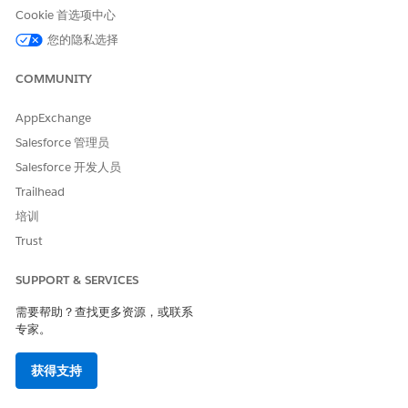
据，请向用户分配权限集并启用数据漏斗。
Cookie 首选项中心
您的隐私选择
启用 Net Zero Cloud 功能
在
Net Zero Cloud
中计算碳排放并生成报表。您可以选择要打
COMMUNITY
开的功能。
启用 Net Zero Cloud 自动化
AppExchange
您可以自动化
Net Zero Cloud
任务。
Salesforce 管理员
设置能源使用数据收集
Salesforce 开发人员
配置“收集能源使用数据”流模板，以在分布式利益相关者之间收
Trailhead
集能源使用数据。根据业务需求自定义模板，并将流添加到
培训
Lightning 页面。
Trust
另请参阅：
SUPPORT & SERVICES
Trailhead：Lightning Experience 自定义
需要帮助？查找更多资源，或联系
Trailhead：数据安全性
专家。
获得支持
本文章是否解决您的问题？