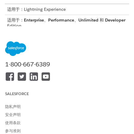
适用于：Lightning Experience
适用于：
Enterprise
、
Performance
、
Unlimited
和
Developer
Edition
从应用程序启动程序中，查找并选择
Analytics Studio
。
单击
创建
，然后选择
应用程序
。
选择
固定资产能耗
，然后单击
继续
。
查看预览页面，然后单击
继续
。
选择创建应用程序或使用现有应用程序的设置，然后单击
继续
。
1-800-667-6389
Analytics 会对 Salesforce 中的数据进行兼容性检查。
如果兼容性检查失败，请按照错误消息中的说明解决问题，
然后尝试再次创建该应用程序。
兼容性检查成功完成后，单击
看起来很好，继续下一步
。
SALESFORCE
如果您已导入并同步外部固定资产数据，请选择包含此数据的数
据集，然后单击
看起来很好，继续下一步
。
隐私声明
有关更多信息，请查看将外部固定资产数据
导入 CRM
安全声明
Analytics
。
使用条款
输入要获得能耗预测和建议以减少预测碳排放的年份，然后单击
看起来很好，继续下一步
。
参与准则