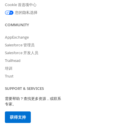
您可以稍后在仪表板中更改预测年份。
Cookie 首选项中心
输入应用程序的名称，然后单击
创建
。
您的隐私选择
创建应用程序需要几分钟时间。流程完成后，刷新页面查看您的
应用程序。
COMMUNITY
应用程序现在运行预配置的模式来创建功能、示例和预测数据集以
及仪表板。应用程序还会安装生成预测的 Einstein Discovery 模
AppExchange
型。
Salesforce 管理员
Salesforce 开发人员
Trailhead
本文章是否解决您的问题？
培训
请与我们共享您的想法，以便我们进行改进！
Trust
是
否
SUPPORT & SERVICES
需要帮助？查找更多资源，或联系
专家。
获得支持