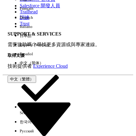
Salesforce 開發人員
Français
經驗
Trailhead
訓練
Deutsch
Trust
Italiano
SUPPORT & SERVICES
日本語
全部清除
完成
需要協助嗎？尋找更多資源或與專家連線。
Español (México)
Español
取得支援
中文（简体）
技術提供者
Experience Cloud
中文（繁體）
Select Org
中文（繁體）
한국어
Русский
沒有結果