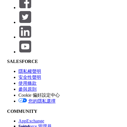
篩選器 (0)
選取篩選
新增
產品區域
SALESFORCE
功能影響
隱私權聲明
安全性聲明
使用條款
參與原則
Cookie 偏好設定中心
版本
您的隱私選擇
COMMUNITY
AppExchange
Salesforce 管理員
English