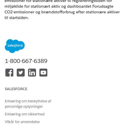
emissioner for stationære aktiver til registreringssiden for
miljøkilde for stationært aktiv og dashboardet Forudsagte
CO2-emissioner og brændstofforbrug efter stationære aktiver
til startsiden.
EDITIONSHEADING
Tilgængelig i: Lightning Experience
Tilgængelig i:
Enterprise
, Performance, Unlimited og
Developer Edition
1-800-667-6389
RELATED INFORMATION HTML
Integrer dashboards på Lightning-sider
Brug Net Zero Analytics-appen
SALESFORCE
Erklæring om beskyttelse af
personlige oplysninger
LØSTE DENNE ARTIKEL DIT PROBLEM?
Erklæring om sikkerhed
Giv os besked, så vi kan forbedre os!
Vilkår for anvendelse
Ja
Nej