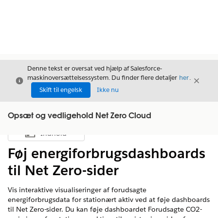
Denne tekst er oversat ved hjælp af Salesforce-
maskinoversættelsessystem. Du finder flere detaljer
her
.
Luk
Luk
Luk
Skift til engelsk
Ikke nu
Opsæt og vedligehold Net Zero Cloud
Indhold
Vis indholdsfortegnelse
Føj energiforbrugsdashboards
til Net Zero-sider
Vis interaktive visualiseringer af forudsagte
energiforbrugsdata for stationært aktiv ved at føje dashboards
til Net Zero-sider. Du kan føje dashboardet Forudsagte CO2-