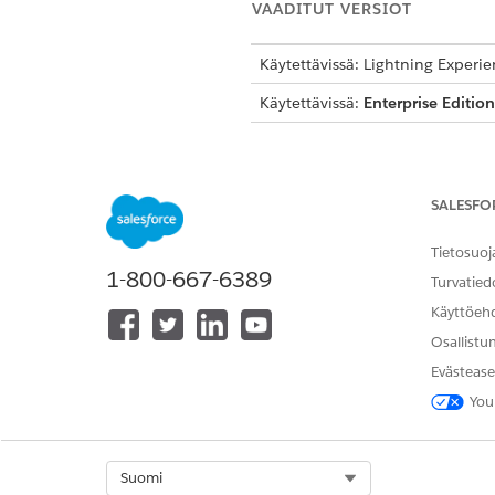
VAADITUT VERSIOT
Käytettävissä: Lightning Experie
Käytettävissä:
Enterprise Edition
Lisää nämä Lentomatkojen ene
LENTOMATKAN ENERGIANKULU
SALESFO
KENTTÄ
Kustannuskeskus
Tietosuoj
1-800-667-6389
Turvatied
Segmentin pituus (mailia)
Käyttöeh
Osallistu
Hiilijalanjälkiraportin päivämää
Evästease
Lennon pituus
You
Scope 3 -päästöt (tCO2e)
Kohdekaupunki
Select Org
Suomi