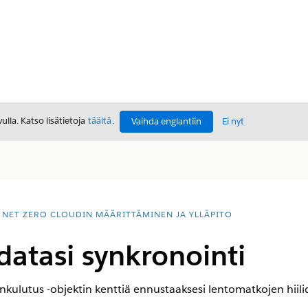
lla. Katso lisätietoja
täältä
.
Vaihda englantiin
Ei nyt
NET ZERO CLOUDIN MÄÄRITTÄMINEN JA YLLÄPITO
 datasi synkronointi
ulutus -objektin kenttiä ennustaaksesi lentomatkojen hiilid