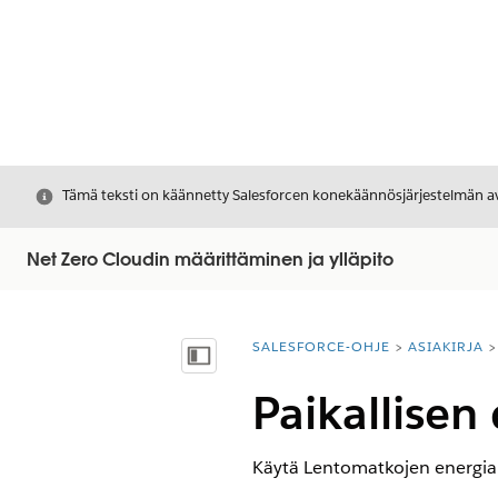
Sulje
Tämä teksti on käännetty Salesforcen konekäännösjärjestelmän avu
Net Zero Cloudin määrittäminen ja ylläpito
SALESFORCE-OHJE
ASIAKIRJA
Olet tässä:
Näytä sisällysluettelo
Paikallisen
Käytä Lentomatkojen energiank