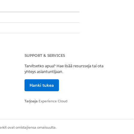
SUPPORT & SERVICES
Tarvitsetko apua? Hae lisää resursseja tai ota
yhteys asiantuntijaan.
tuna maan ja kustannuskeskuksen
Hanki tukea
iä.
Tarjoaja
Experience Cloud
vivalenttitonnina.
rkit ovat omistajiensa omaisuutta.