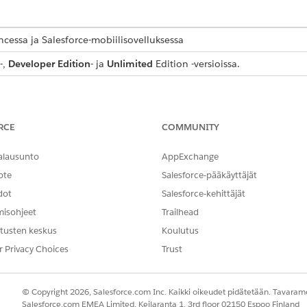
ncessa ja Salesforce-mobiilisovelluksessa
-,
Developer Edition
- ja
Unlimited
Edition -versioissa.
rgiankulutus -objektin kentät datan synkronointiin:
TUS-
KUVAUS
RCE
COMMUNITY
Lentomatkustavan työntekijän kustannuskeskus.
alausunto
AppExchange
ote
Salesforce-pääkäyttäjät
Työntekijän matkan kokonaissegmentin etäisyys luokitel
mukaan.
dot
Salesforce-kehittäjät
misohjeet
Trailhead
rä
Päivämäärä, josta alkaen olemassa olevat tiedot ovat käyp
tusten keskus
Koulutus
Työntekijän matkan pituus.
r Privacy Choices
Trust
Scope 3 -päästöt työntekijän matkan ajalta hiilidioksidiek
Työntekijän matkan kohdekaupunki.
© Copyright 2026, Salesforce.com Inc. Kaikki oikeudet pidätetään. Tavarame
Salesforce.com EMEA Limited, Keilaranta 1, 3rd floor 02150 Espoo Finland