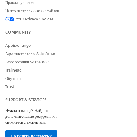
определенный год.
Правила участия
Обновление рецептов прогноза эмиссии углекислого газа и
Центр настроек cookie-файлов
расхода топлива стационарных активов
Your Privacy Choices
Настройте рецепты для использования дополнительных
функций из модели данных. Убедитесь, что инструкции
COMMUNITY
выполняются в порядке, указанном в этой таблице.
AppExchange
Добавление панелей мониторинга энергопотребления на
страницы Net Zero
Администраторы Salesforce
Отобразите интерактивные визуализации прогнозируемых
Разработчики Salesforce
данных энергопотребления стационарных активов, добавив
Trailhead
панели мониторинга на страницы Net Zero. Панель
мониторинга «Прогнозируемые эмиссии углекислого газа для
Обучение
стационарных активов» можно добавить на страницу записи
Trust
экологического источника стационарного актива, а панель
мониторинга «Прогнозируемые эмиссии углекислого газа и
SUPPORT & SERVICES
расход топлива по стационарным активам» на начальную
страницу.
Нужна помощь? Найдите
дополнительные ресурсы или
свяжитесь с экспертом.
Получить поддержку