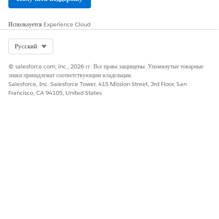
ЭТА СТАТЬЯ РЕШИЛА ВАШУ ПРОБЛЕМУ?
Оставьте свой отзыв, чтобы мы могли стать лучше!
Используется
Experience Cloud
Да
Нет
Select Org
Русский
© salesforce.com, inc., 2026 гг. Все права защищены. Упомянутые товарные
знаки принадлежат соответствующим владельцам.
Salesforce, Inc. Salesforce Tower, 415 Mission Street, 3rd Floor, San
Francisco, CA 94105, United States