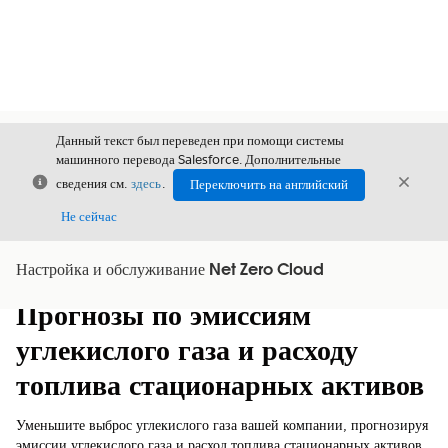
Данный текст был переведен при помощи системы
машинного перевода Salesforce. Дополнительные
Закрыть
Закры
сведения см.
здесь
.
Переключить на английский
Закрыт
Не сейчас
Настройка и обслуживание Net Zero Cloud
Содержание
Показать содержание
Прогнозы по эмиссиям
углекислого газа и расходу
топлива стационарных активов
Уменьшите выброс углекислого газа вашей компании, прогнозируя
эмиссии углекислого газа и расход топлива стационарных активов