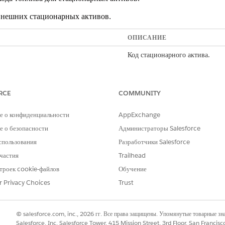
нешних стационарных активов.
ОПИСАНИЕ
Код стационарного актива.
Средняя влажность расположен
год.
RCE
COMMUNITY
Среднедневное количество осад
за определенный год.
е о конфиденциальности
AppExchange
ь
Средняя дневная температура р
 о безопасности
Администраторы Salesforce
определенный год.
спользования
Разработчики Salesforce
Среднее процентное соотношен
частия
Trailhead
определенном году.
троек cookie-файлов
Обучение
ктор 4
Настраиваемые поля с дополни
r Privacy Choices
Trust
использовать для создания мод
Площадь стационарного актива
© salesforce.com, inc., 2026 гг. Все права защищены. Упомянутые товарные з
 (год)
Salesforce, Inc. Salesforce Tower, 415 Mission Street, 3rd Floor, San Francis
Максимальная дневная температ