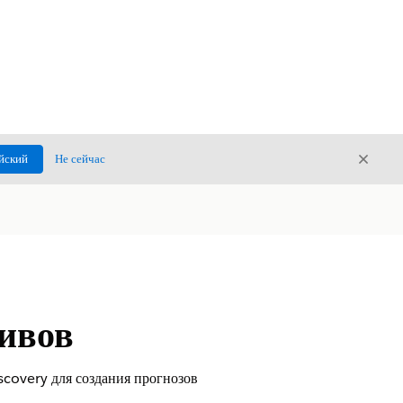
Закры
йский
Не сейчас
Закрыт
ивов
covery для создания прогнозов