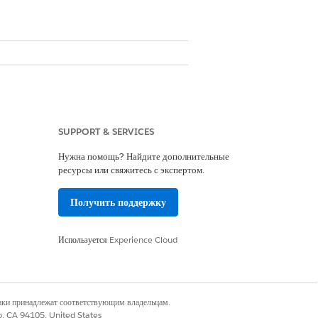
ия стационарного актива за определенный
SUPPORT & SERVICES
ков расположения стационарного актива
Нужна помощь? Найдите дополнительные
ресурсы или свяжитесь с экспертом.
асположения стационарного актива за
Получить поддержку
ие людей, занимающих офис в
Используется
Experience Cloud
тельными данными, которые можно
ели компьютерного обучения.
.
наки принадлежат соответствующим владельцам.
co, CA 94105, United States
ура для определенного года.