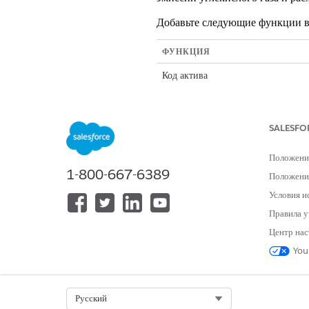
Добавьте следующие функции в
ФУНКЦИЯ
Код актива
Средняя влажность
SALESFO
Среднегодовое количество осадков
Положени
1-800-667-6389
Средняя годовая температура в ден
Положение
Условия и
Среднегодовая заполняемость
Правила у
Центр нас
Фактор 1, фактор 2, фактор 3, фа
You
Площадь
Select Org
Русский
Максимальная дневная температура