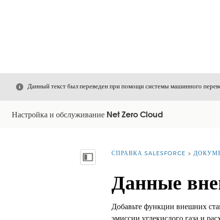
Закрыть
Данный текст был переведен при помощи системы машинного перево
Настройка и обслуживание Net Zero Cloud
СПРАВКА SALESFORCE
ДОКУМ
Вы находитесь здесь:
Показать содержание
Данные вне
Добавьте функции внешних стац
эмиссии углекислого газа и рас