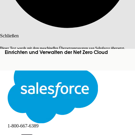
Suche
Schließen
Dieser Text wurde mit dem maschinellen Übersetzungssystem von Salesforce übersetzt.
Einrichten und Verwalten der Net Zero Cloud
Zu Englisch wechseln
Nicht jetzt
Weitere Details finden Sie
hier
.
Schließen
Schließen
1-800-667-6389