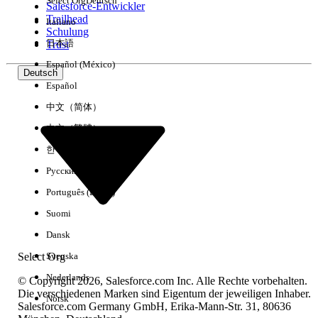
Select Org
Deutsch
Salesforce-Entwickler
Trailhead
Italiano
Erfahrung
Schulung
日本語
Trust
Español (México)
Deutsch
Español
Alle löschen
Fertig
中文（简体）
中文（繁體）
한국어
Русский
Português (Brasil)
Suomi
Dansk
Select Org
Svenska
Nederlands
© Copyright 2026, Salesforce.com Inc. Alle Rechte vorbehalten.
Die verschiedenen Marken sind Eigentum der jeweiligen Inhaber.
Norsk
Salesforce.com Germany GmbH, Erika-Mann-Str. 31, 80636
Keine Ergebnisse