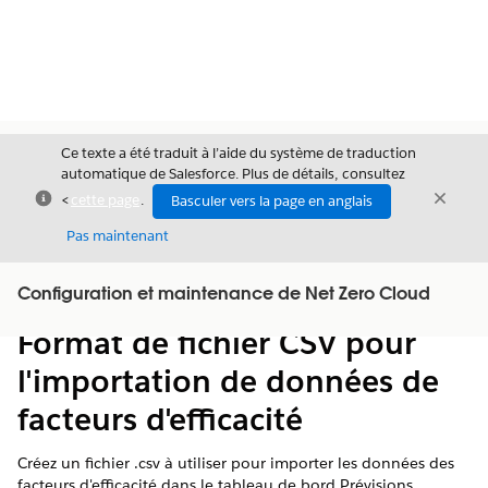
Ce texte a été traduit à l’aide du système de traduction
automatique de Salesforce. Plus de détails, consultez
Fermer
Ferme
<
cette page
.
Basculer vers la page en anglais
Fermer
Pas maintenant
Table des
Configuration et maintenance de Net Zero Cloud
Afficher la table des matières
matières
Format de fichier CSV pour
l'importation de données de
facteurs d'efficacité
Créez un fichier .csv à utiliser pour importer les données des
facteurs d'efficacité dans le tableau de bord Prévisions