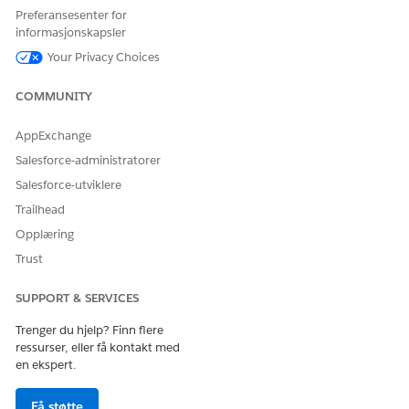
Preferansesenter for
Velg hvor drivstofftypen skal brukes.
informasjonskapsler
Lagre endringene.
Your Privacy Choices
Hvis du vil bruke den nye drivstofftypen, knytter du den til en
måleenhet.
COMMUNITY
AppExchange
Salesforce-administratorer
HJALP DENNE ARTIKKELEN MED Å LØSE PROBLEMET DITT?
La oss få vite det slik at vi kan forbedre!
Salesforce-utviklere
Trailhead
Ja
Nei
Opplæring
Trust
SUPPORT & SERVICES
Trenger du hjelp? Finn flere
ressurser, eller få kontakt med
en ekspert.
Få støtte