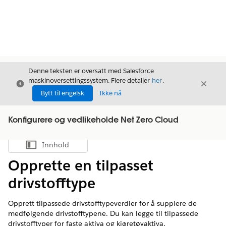
Denne teksten er oversatt med Salesforce
maskinoversettingssystem. Flere detaljer
her
.
Avslutt
Avslut
Avslutt
Bytt til engelsk
Ikke nå
Konfigurere og vedlikeholde Net Zero Cloud
Innhold
Vis innholdsfortegnelse
Opprette en tilpasset
drivstofftype
Opprett tilpassede drivstofftypeverdier for å supplere de
medfølgende drivstofftypene. Du kan legge til tilpassede
drivstofftyper for faste aktiva og kjøretøyaktiva.