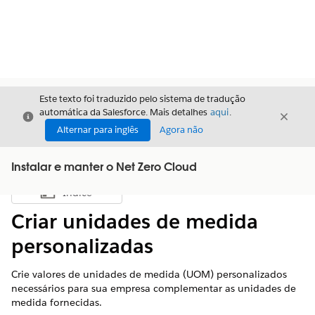
Este texto foi traduzido pelo sistema de tradução
automática da Salesforce. Mais detalhes
aqui
.
Fechar
Fecha
Fechar
Alternar para inglês
Agora não
Instalar e manter o Net Zero Cloud
Índice
Mostrar índice
Criar unidades de medida
personalizadas
Crie valores de unidades de medida (UOM) personalizados
necessários para sua empresa complementar as unidades de
medida fornecidas.