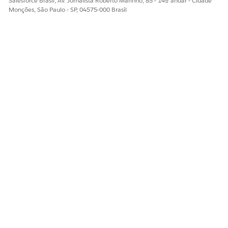
Salesforce Brasil, Av. Jornalista Roberto Marinho, 85 - 14º andar - Cidade
Monções, São Paulo - SP, 04575-000 Brasil