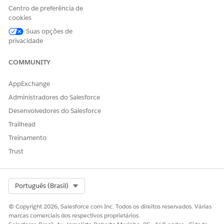
Selecione o tipo de unidade de medida, que determina se
Centro de preferência de
a unidade é para volume, peso ou produto.
cookies
Selecione onde a unidade de medida é aplicável.
Suas opções de
Há suporte para unidades de medida personalizadas para
privacidade
ativos fixos, ativos de veículo e resíduos.
Salve suas alterações.
COMMUNITY
Para usar a nova unidade de medida, associe-a a um tipo de
AppExchange
combustível.
Administradores do Salesforce
Desenvolvedores do Salesforce
Trailhead
ESTE ARTIGO RESOLVEU SEU PROBLEMA?
Treinamento
Diga-nos para podermos melhorar!
Trust
Sim
Não
Select Org
Português (Brasil)
© Copyright 2026, Salesforce.com Inc. Todos os direitos reservados. Várias
marcas comerciais dos respectivos proprietários.