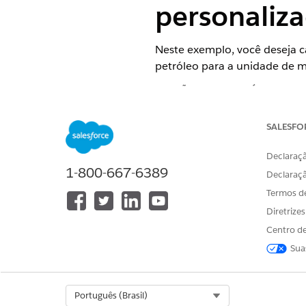
personaliz
Neste exemplo, você deseja c
petróleo para a unidade de
EDIÇÕES OBRIGATÓRIAS
Disponível em: Lightning Exper
SALESFO
Disponível em:
Enterprise
,
Perf
Declaraçã
1-800-667-6389
Declaraç
Crie um tipo de combustível 
Nome do combustível = Gá
Termos d
Diretrize
Crie uma unidade de medida
Nome da unidade de med
Centro de
Sua
Tipo de unidade de medi
Mapeie o tipo de combustíve
Tipo de combustível = gás
Select Org
Português (Brasil)