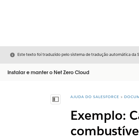
Fechar
Este texto foi traduzido pelo sistema de tradução automática da 
Instalar e manter o Net Zero Cloud
AJUDA DO SALESFORCE
DOCUM
Você está aqui:
Mostrar índice
Exemplo: C
combustíve