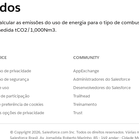
ados
alcular as emissões do uso de energia para o tipo de combus
 medida tCO2/1,000Nm3.
ience
RCE
COMMUNITY
ormance
,
Unlimited
e
Developer
Editions
o de privacidade
AppExchange
ão de segurança
Administradores do Salesforce
personalizado.
s de hidrocarboneto de petróleo
e uso
Desenvolvedores do Salesforce
s de participação
Trailhead
.
ida = 1000Nm3
 preferência de cookies
Treinamento
s opções de privacidade
Trust
da = Volume
l para a unidade de medida.
© Copyright 2026, Salesforce.com Inc. Todos os direitos reservados. Várias m
 de hidrocarboneto de petróleo
Salesforce Brasil, Av. Jornalista Roberto Marinho, 85 - 14º andar - Cidade M