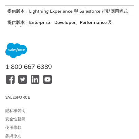
提供版本：Lightning Experience 與 Salesforce 行動應用程式
提供版本：
Enterprise
、
Developer
、
Performance
及
Unlimited
Edition
適用於 CRM Analytics for Net Zero 附加元件授權
貴公司成長係數、USEEIO 種類的外部資料，以及對應的成長係數
皆是取得預測的必要項目。您可以透過上載包含必要詳細資料的
CSV 檔案或設定遠端連線，將此外部資料同步至 CRM Analytics。
1-800-667-6389
如果您設定遠端連線來同步外部資料，請使用「用於預測供應鏈排
放量的外部資料」範本建立應用程式，以透過同步外部資料產生
CRM Analytics 資料集。
啟用 CRM Analytics 與指派權限
SALESFORCE
啟用 CRM Analytics 並將必要權限指派給管理員和使用者。針
對使用「用於預測供應鏈排放量的外部資料」範本，與「供應鏈
隱私權聲明
排放量的預測」範本建立的 CRM Analytics 應用程式所使用的
欄位設定欄位級安全性。
安全性聲明
使用條款
準備內部與外部資料
在本機同步化物件或連線至 Salesforce 外部的遠端資料，以準
參與原則