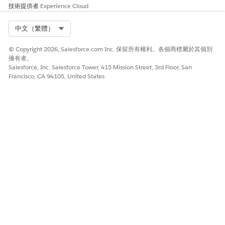
技術提供者
Experience Cloud
Select Org
中文（繁體）
© Copyright 2026, Salesforce.com Inc. 保留所有權利。各個商標屬於其個別
擁有者。
Salesforce, Inc. Salesforce Tower, 415 Mission Street, 3rd Floor, San
Francisco, CA 94105, United States