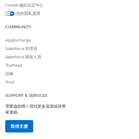
備資料輸入。
Cookie 偏好設定中心
建立應用程式預測供應鏈活動碳排放量
您的隱私選擇
使用「供應鏈排放量的預測」範本建立應用程式，以取得未來年
度供應鏈排放量的預測。預測以範疇 3 採購項目、採購排放係
COMMUNITY
數集項目、公司的成長係數、USEEIO 種類和對應的公司成長係
數為基礎。
AppExchange
Salesforce 管理員
產生的配方與資料集
使用「供應鏈排放量的預測」範本建立的應用程式會建立「供應
Salesforce 開發人員
鏈排放量資料集預測」配方。
Trailhead
預測的供應鏈排放量顯示面板
訓練
透過將「預測的供應鏈排放量」顯示面板新增至「首頁」，以顯
Trust
示供應鏈活動的預測碳排放量互動視覺效果。
SUPPORT & SERVICES
需要協助嗎？尋找更多資源或與專
家連線。
此文章是否解決您的問題？
請讓我們知道，以便我們改進！
取得支援
是
否