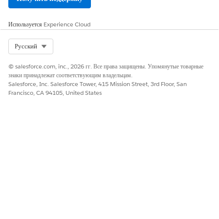
Используется
Experience Cloud
ЭТА СТАТЬЯ РЕШИЛА ВАШУ ПРОБЛЕМУ?
Select Org
Русский
Оставьте свой отзыв, чтобы мы могли стать лучше!
© salesforce.com, inc., 2026 гг. Все права защищены. Упомянутые товарные
Да
Нет
знаки принадлежат соответствующим владельцам.
Salesforce, Inc. Salesforce Tower, 415 Mission Street, 3rd Floor, San
Francisco, CA 94105, United States