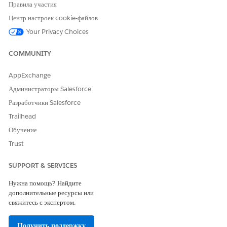
Правила участия
СТОЛБЕЦ
ОПИСАНИЕ
Центр настроек cookie-файлов
Год
Год действия значения коэффициента роста.
Your Privacy Choices
Имя
Факторы роста вашей компании.
COMMUNITY
коэффициента
роста
AppExchange
Значение
Значения факторов роста вашей компании.
Администраторы Salesforce
коэффициента
роста
Разработчики Salesforce
Trailhead
Создайте еще один CSV-файл, содержащий категории USEEIO и
соответствующие факторы роста компании. Убедитесь, что CSV-
Обучение
файл содержит следующие столбцы.
Trust
СТОЛБЕЦ
ОПИСАНИЕ
SUPPORT & SERVICES
Категория
Категории USEEIO факторов роста
Нужна помощь? Найдите
USEEIO
компании.
дополнительные ресурсы или
свяжитесь с экспертом.
Имя
Коэффициенты роста компании,
коэффициента
соответствующие категориям USEEIO.
роста
Получить поддержку