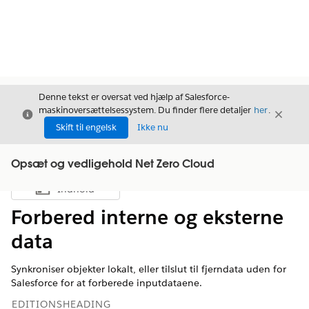
Denne tekst er oversat ved hjælp af Salesforce-
maskinoversættelsessystem. Du finder flere detaljer
her
.
Luk
Luk
Luk
Skift til engelsk
Ikke nu
Opsæt og vedligehold Net Zero Cloud
Indhold
Vis indholdsfortegnelse
Forbered interne og eksterne
data
Synkroniser objekter lokalt, eller tilslut til fjerndata uden for
Salesforce for at forberede inputdataene.
EDITIONSHEADING