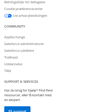
Retningslinjer for deltagelse
eksterne data
Cookie-præferencecenter
Hvis du bruger en forbindelse til at synkronisere eksterne
data, der indeholder dit firmas vækstfaktorer og USEEIO-
Uw privacybeslissingen
kategorier og de tilsvarende vækstfaktorer, skal du oprette
en app ved at bruge skabelonen Eksterne data til at
COMMUNITY
forudsige emissioner fra forsyningskæder til at generere
CRM Analytics-datasæt, der indeholder eksterne data.
AppExchange
Salesforce-administratorer
Salesforce-udviklere
Trailhead
LØSTE DENNE ARTIKEL DIT PROBLEM?
Uddannelse
Giv os besked, så vi kan forbedre os!
Tillid
Ja
Nej
SUPPORT & SERVICES
Har du brug for hjælp? Find flere
ressourcer, eller få kontakt med
en ekspert.
Få support