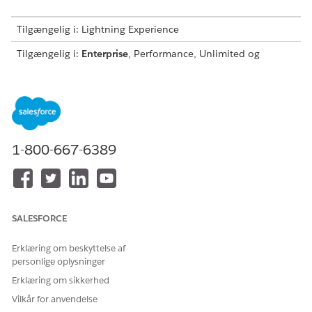
Tilgængelig i: Lightning Experience
Tilgængelig i:
Enterprise
, Performance, Unlimited og
Developer Edition
Synkroniser dine lokale data
Forudsig CO2-emissioner fra forsyningskædeaktiviteter ved
at bruge data fra Anvendelsesområde 3-
indkøbselementregistreringer og registreringer for
1-800-667-6389
indkøbsemissionsfaktorsætelement.
Forbered dine eksterne data
Eksterne data, der indeholder dit firmas vækstfaktorer og
USEEIO-kategorier og de tilsvarende vækstfaktorer, kræves
SALESFORCE
for at forudsige CO2-emissioner fra
forsyningskædeaktiviteter.
Erklæring om beskyttelse af
Synkroniser eksterne data med CRM Analytics
personlige oplysninger
Opret en fjernforbindelse eller upload en CSV-fil for at
Erklæring om sikkerhed
synkronisere eksterne data med CRM Analytics.
Vilkår for anvendelse
Opret en app for at generere datasæt, der indeholder