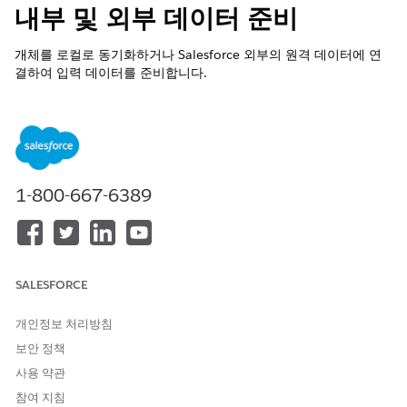
내부 및 외부 데이터 준비
개체를 로컬로 동기화하거나 Salesforce 외부의 원격 데이터에 연
결하여 입력 데이터를 준비합니다.
필수 EDITION
지원 제품: Lightning Experience
지원 제품:
Enterprise
,
Performance
,
Unlimited
및
Developer
1-800-667-6389
Edition
로컬 데이터 동기화
범위 3 조달 항목 레코드 및 조달 배출계수 집합 항목 레코드의
데이터를 사용하여 공급 체인 활동의 탄소 배출을 예측합니다.
SALESFORCE
외부 데이터 준비
공급 체인 활동의 탄소 배출을 예측하기 위해서는 회사의 성장
개인정보 처리방침
요인, USEEIO 범주, 해당 성장 요인이 포함된 외부 데이터가 필
보안 정책
요합니다.
사용 약관
외부 데이터와 CRM Analytics 동기화
참여 지침
원격 연결을 만들거나 CSV 파일을 업로드하여 외부 데이터를