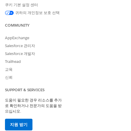
쿠키 기본 설정 센터
CRM Analytics와 동기화합니다.
귀하의 개인정보 보호 선택
외부 데이터가 포함된 데이터 집합을 생성하는 앱 만들기
커넥터를 사용하여 회사의 성장 요인 및 USEEIO 범주, 해당하
COMMUNITY
는 성장 요인을 포함하는 외부 데이터를 동기화하는 경우 공급
체인 배출 예측을 위한 외부 데이터 템플릿을 사용하여 앱을 만
AppExchange
들고 외부 데이터를 포함하는 CRM Analytics 데이터 집합을 생
Salesforce 관리자
성합니다.
Salesforce 개발자
Trailhead
교육
이 기사를 통해 문제를 해결했습니까?
신뢰
개선을 위한 의견을 보내주세요.
SUPPORT & SERVICES
예
아니요
도움이 필요한 경우 리소스를 추가
로 확인하거나 전문가의 도움을 받
으십시오.
지원 받기