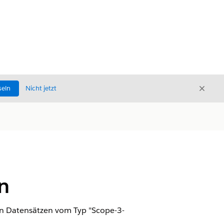
Schli
seln
Nicht jetzt
Schließ
n
en Datensätzen vom Typ "Scope-3-