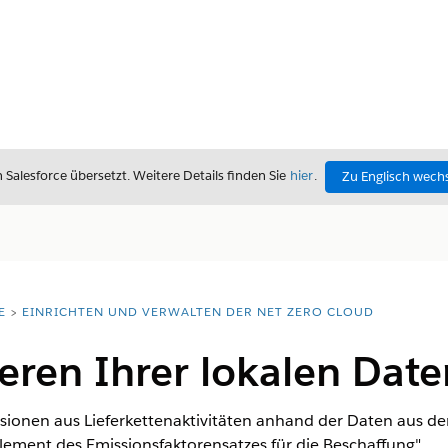
alesforce übersetzt. Weitere Details finden Sie
hier
.
Zu Englisch wech
E
EINRICHTEN UND VERWALTEN DER NET ZERO CLOUD
eren Ihrer lokalen Date
sionen aus Lieferkettenaktivitäten anhand der Daten aus d
ement des Emissionsfaktorensatzes für die Beschaffung".