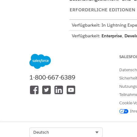
ERFORDERLICHE EDITIONEN
Verfügbarkeit: In Lightning Ex
Verfügbarkeit:
Enterprise
,
Devel
Verfügbar mit der Add-On-Lizenz
SALESFO
Synchronisieren Sie diese Fel
Lieferkettenaktivitäten benöti
Datensch
1-800-667-6389
Sicherhei
OBJEKT
Nutzungs
Scope-3-Beschaffungselement
Teilnahme
Cookie-Vo
Ihr
Select Org
Deutsch