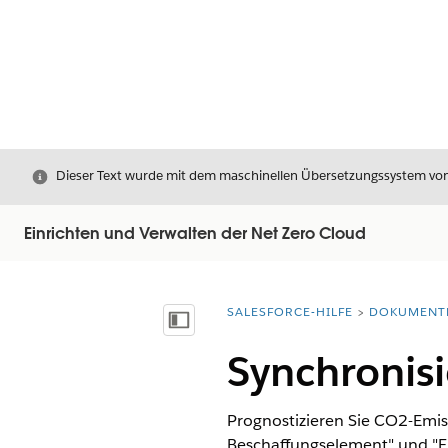
Schließen
Dieser Text wurde mit dem maschinellen Übersetzungssystem von S
Einrichten und Verwalten der Net Zero Cloud
SALESFORCE-HILFE
DOKUMENT
Sie befinden sich hier:
Inhalt anzeigen
Synchronisi
Prognostizieren Sie CO2-Emis
Beschaffungselement" und "El