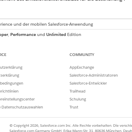
perience und der mobilen Salesforce-Anwendung
oper
,
Performance
und
Unlimited
Edition
 für CRM Analytics für Net Zero
RCE
COMMUNITY
der, um sicherzustellen, dass die Daten, die Sie für die Pro
gen, verfügbar sind.
utzerklärung
AppExchange
tserklärung
Salesforce-Administratoren
FELD
BESC
bedingungen
Salesforce-Entwickler
ID des Elements des
Die I
richtlinien
Trailhead
Emissionsfaktorensatzes für die Beschaffung
des E
Besch
reinstellungscenter
Schulung
auf d
e Datenschutzauswahlen
Trust
werde
Kaufmenge
Menge
erwor
© Copyright 2026, Salesforce.com Inc. Alle Rechte vorbehalten. Die versch
Salesforce.com Germany GmbH, Erika-Mann-Str. 31, 80636 München, Deut