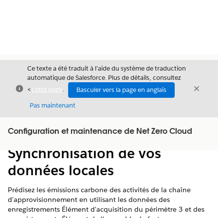
Ce texte a été traduit à l’aide du système de traduction
automatique de Salesforce. Plus de détails, consultez
Fermer
Ferme
<
cette page
.
Basculer vers la page en anglais
Fermer
Pas maintenant
Table des
Configuration et maintenance de Net Zero Cloud
Afficher la table des matières
matières
Synchronisation de vos
données locales
Prédisez les émissions carbone des activités de la chaîne
d'approvisionnement en utilisant les données des
enregistrements Élément d'acquisition du périmètre 3 et des