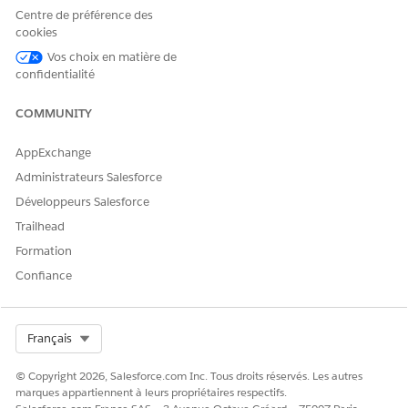
d'acquisition
facteurs
Centre de préférence des
d'émissions
cookies
d'acquisition, qui
contient le
Vos choix en matière de
facteur
confidentialité
d'émissions à
appliquer à
COMMUNITY
l'élément
d'acquisition.
AppExchange
Quantité achetée
Quantité des
Administrateurs Salesforce
éléments
d'acquisition
Développeurs Salesforce
achetés.
Trailhead
Date du rapport
Date incluse dans
Formation
les rapports et les
Confiance
tableaux de bord
de l'élément
d'acquisition du
périmètre 3. La
Select Org
Français
date du rapport
peut être la date
© Copyright 2026, Salesforce.com Inc. Tous droits réservés. Les autres
de fin du rapport,
marques appartiennent à leurs propriétaires respectifs.
le premier jour de