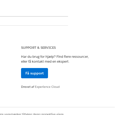
SUPPORT & SERVICES
e 3-emissioner baseret på
en adskiller derefter emissionerne
Har du brug for hjælp? Find flere ressourcer,
old baseret på firmavækstfaktorer.
eller få kontakt med en ekspert.
få CO2-emissionsforudsigelser.
Få support
oner.
Drevet af
Experience Cloud
ige varemærker tilhører deres respektive ejere.