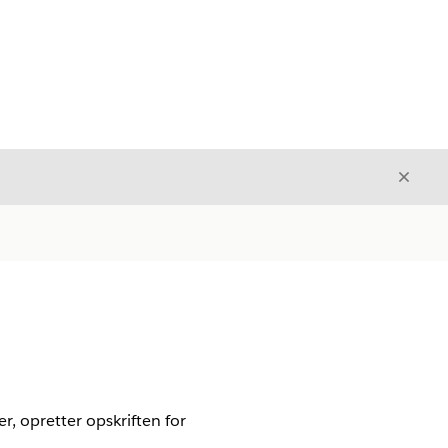
Luk
Luk
, opretter opskriften for