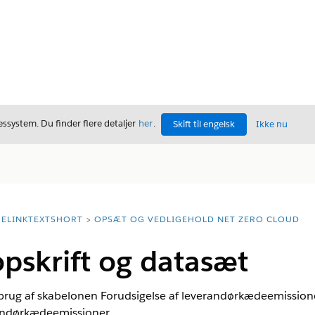
ssystem. Du finder flere detaljer
her
.
Skift til engelsk
Ikke nu
ELINKTEXTSHORT
OPSÆT OG VEDLIGEHOLD NET ZERO CLOUD
pskrift og datasæt
brug af skabelonen Forudsigelse af leverandørkædeemissioner
andørkædeemissioner.