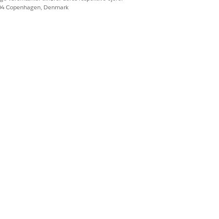
604 Copenhagen, Denmark
Ja
Nej