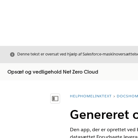
Luk
Denne tekst er oversat ved hjælp af Salesforce-maskinoversættelse
Opsæt og vedligehold Net Zero Cloud
HELPHOMELINKTEXT
DOCSHOM
breadcrumbDescription
Vis indholdsfortegnelse
Genereret o
Den app, der er oprettet ved 
datasættet Forudsagte lever