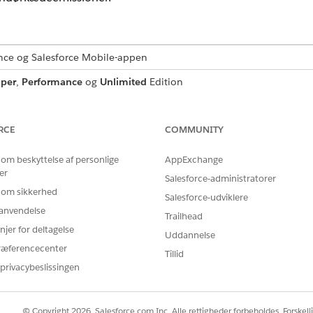
ence og Salesforce Mobile-appen
per
,
Performance
og
Unlimited
Edition
or Net Zero-tilføjelsesprogramlicensen
RCE
COMMUNITY
orsyningskædeemissionsdatasæt aggregerer anvendelsesområd
lementer og indkøbsemissionsfaktorsætelementer. Opskrift
 om beskyttelse af personlige
AppExchange
tilsvarende firmavækstfaktor og beregner firmaets vækstforh
er
Salesforce-administratorer
 3-emissioner ganges derefter med vækstforholdet for at 
 om sikkerhed
Salesforce-udviklere
mes derefter i datasættet Forudsagte forsyningskædeemissi
r anvendelse
Trailhead
isse scenarier:
njer for deltagelse
Uddannelse
ræferencecenter
ro-skemaet.
Tillid
terende enhed er ændret.
privacybeslissingen
er ændret fra en eksisterende enhed til en tilpasset enhed.
t.
ere på grund af forkerte dataværdier.
© Copyright 2026, Salesforce.com Inc. Alle rettigheder forbeholdes. Forskell