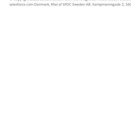
salesforce.com Danmark, filial af SFDC Sweden AB. Kampmannsgade 2, 1
krifter for at oprette og opdatere datasæt
 og -krav
BLEM?
 os!