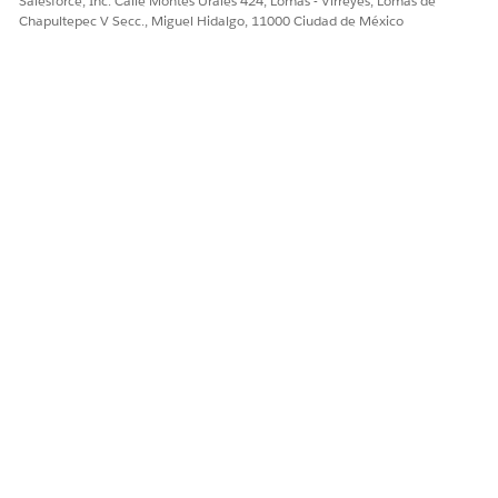
Salesforce, Inc. Calle Montes Urales 424, Lomas - Virreyes, Lomas de
¿RESOLVIÓ ESTE ARTÍCULO SU PROBLEMA?
Chapultepec V Secc., Miguel Hidalgo, 11000 Ciudad de México
¡Háganos saber cómo podemos mejorar!
Sí
No