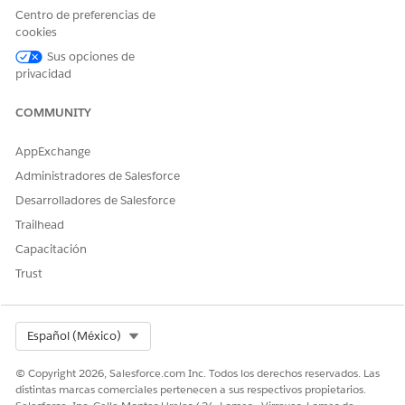
Centro de preferencias de
datos Emisiones de cadena de suministro predichas.
cookies
Puede modificar la receta en estos escenarios.
Sus opciones de
privacidad
Su esquema se desvió del esquema de Net Zero.
Un campo personalizado de una entidad existente
cambió.
COMMUNITY
El uso de datos de función cambió de una entidad
existente a una entidad personalizada.
AppExchange
Los datos no se han cargado adecuadamente.
Administradores de Salesforce
La aplicación dejó de funcionar debido a valores de datos
Desarrolladores de Salesforce
incorrectos.
Trailhead
CONSULTE TAMBIÉN:
Capacitación
Trust
Gestionar recetas
Ejecutar Sincronización de datos y recetas para crear y
actualizar conjuntos de datos
Capacidades y requisitos de Einstein Discovery
Select Org
Español (México)
© Copyright 2026, Salesforce.com Inc. Todos los derechos reservados. Las
distintas marcas comerciales pertenecen a sus respectivos propietarios.