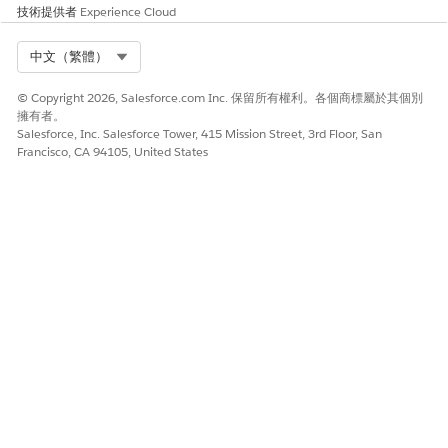
技術提供者
Experience Cloud
Select Org
中文（繁體）
© Copyright 2026, Salesforce.com Inc. 保留所有權利。各個商標屬於其個別
擁有者。
Salesforce, Inc. Salesforce Tower, 415 Mission Street, 3rd Floor, San
Francisco, CA 94105, United States