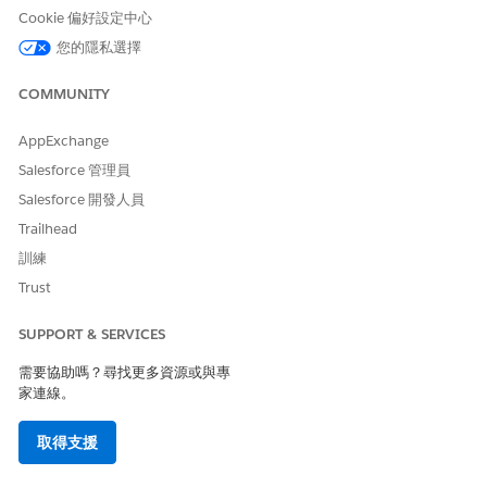
管理 recipe
Cookie 偏好設定中心
執行資料同步與配方建立和重新整理資料集
Einstein Discovery 容量和需求
您的隱私選擇
COMMUNITY
此文章是否解決您的問題？
AppExchange
請讓我們知道，以便我們改進！
Salesforce 管理員
Salesforce 開發人員
是
否
Trailhead
訓練
Trust
SUPPORT & SERVICES
需要協助嗎？尋找更多資源或與專
家連線。
取得支援