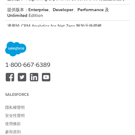
提供版本：
Enterprise
、
Developer
、
Performance
及
Unlimited
Edition
適用於 CRM Analytics for Net Zero 附加元件授權
「供應鏈排放量資料集預測」配方會根據範疇 3 採購項目和採購排
放係數集項目，彙總範疇 3 排放量。接著，此配方會依 USEEIO 種
類和對應的公司成長係數來分隔排放量，並根據公司成長係數來計
算公司成長率。然後，將範疇 3 總排放量乘以成長率，以取得碳排
放量預測。最後，將排放量預測儲存在「預測的供應鏈排放量」資
1-800-667-6389
料集中。
您可以在下列情況中修改配方。
您的結構描述偏離 Net Zero 結構描述。
現有實體的自訂欄位已變更。
SALESFORCE
功能資料的使用量已從現有實體變更為自訂實體。
資料未正確載入。
隱私權聲明
由於資料值不正確因此應用程式已停止運作。
安全性聲明
使用條款
另請參照：
參與原則