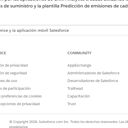
 de suministro y la plantilla Predicción de emisiones de ca
ence y la aplicación móvil Salesforce
n
,
Developer Edition
,
Performance Edition
y
Unlimited Edition
lementaria de CRM Analytics for Net Zero.
RCE
COMMUNITY
PERMISOS DE USUARIO NECESARIOS
ón de privacidad
AppExchange
ón de seguridad
Administradores de Salesforce
sos:
Asignar conjuntos de per
nes de uso
Desarrolladores de Salesforce
Ver parámetros y configu
es de participación
Trailhead
nivel de campo:
Gestionar perfiles y conj
 preferencias de cookies
Capacitación
 opciones de privacidad
Trust
Personalizar aplicación
© Copyright 2026, Salesforce.com Inc. Todos los derechos reservados. Las d
el conjunto de permisos Administrador de Net Zero Analytics para cr
propietarios.