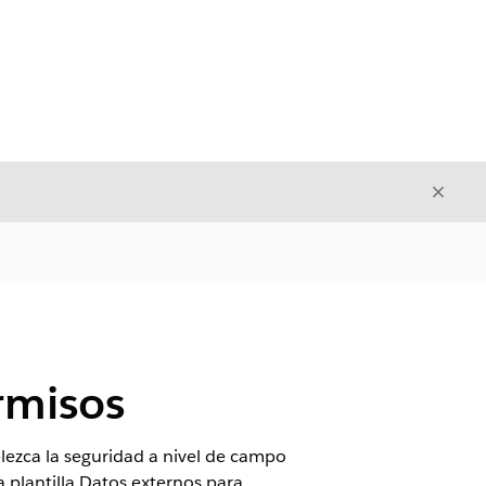
Cerrar
Cerrar
rmisos
blezca la seguridad a nivel de campo
a plantilla Datos externos para