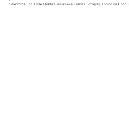
s Usuario de Net Zero Analytics a usuarios que solo necesitan acce
Salesforce, Inc. Calle Montes Urales 424, Lomas - Virreyes, Lomas de Chap
 de integración de Analytics Cloud acceso a todos los campos que u
nformación sobre los campos que utilizan las aplicaciones, consult
ampo en conjuntos de permisos y perfiles
PROBLEMA?
ejorar!