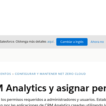
 Salesforce. Obtenga más detalles
aquí
.
Cambiar a inglés
Ahora no
ENTOS
CONFIGURAR Y MANTENER NET ZERO CLOUD
 Analytics y asignar pe
 los permisos requeridos a administradores y usuarios. Esta
n por las aplicaciones de CRM Analytics creadas utilizando l