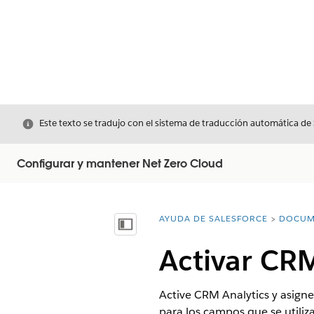
Cerrar
Este texto se tradujo con el sistema de traducción automática de
Configurar y mantener Net Zero Cloud
AYUDA DE SALESFORCE
DOCUM
Usted está aquí:
Mostrar índice de materias
Activar CRM
Active CRM Analytics y asigne
para los campos que se utiliza