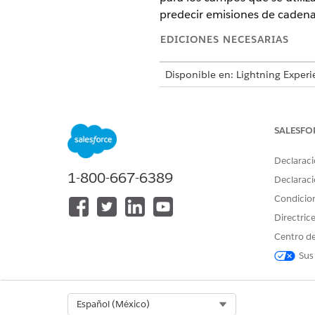
predecir emisiones de cadenas
EDICIONES NECESARIAS
Disponible en: Lightning Experi
Disponible en:
Enterprise Editio
Disponible con la licencia comp
SALESFO
Declaraci
1-800-667-6389
Declaraci
Para asignar conjuntos de permi
Condicio
Directric
Para configurar la seguridad a 
Centro de
Sus
Active CRM Analytics
.
Select Org
Español (México)
Asigne a los administradores 