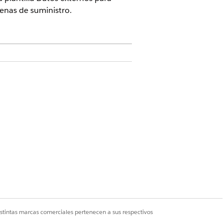
denas de suministro.
misos Y
ración
untos de permisos Y
istintas marcas comerciales pertenecen a sus respectivos
ear y gestionar la aplicación.