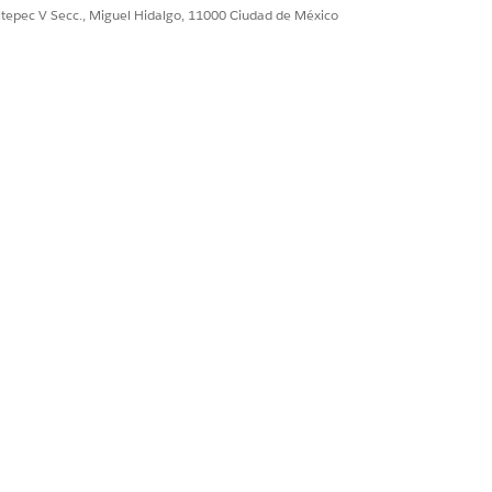
so de lectura a tableros instalados por
ultepec V Secc., Miguel Hidalgo, 11000 Ciudad de México
tilizan las aplicaciones de CRM
e
Sincronizar sus datos locales
.
Sí
No