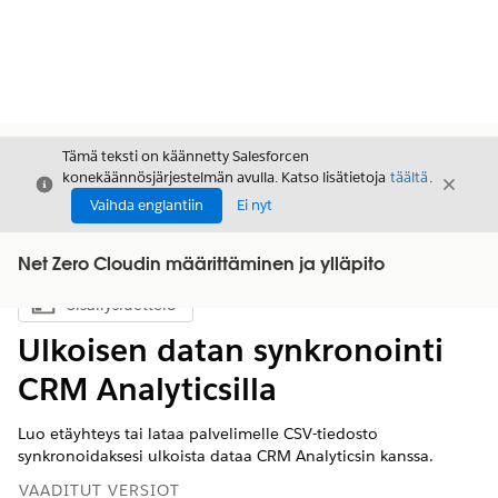
Tämä teksti on käännetty Salesforcen
konekäännösjärjestelmän avulla. Katso lisätietoja
täältä
.
Sulje
Sulje
Sulje
Vaihda englantiin
Ei nyt
Net Zero Cloudin määrittäminen ja ylläpito
Sisällysluettelo
Näytä sisällysluettelo
Ulkoisen datan synkronointi
CRM Analyticsilla
Luo etäyhteys tai lataa palvelimelle CSV-tiedosto
synkronoidaksesi ulkoista dataa CRM Analyticsin kanssa.
VAADITUT VERSIOT