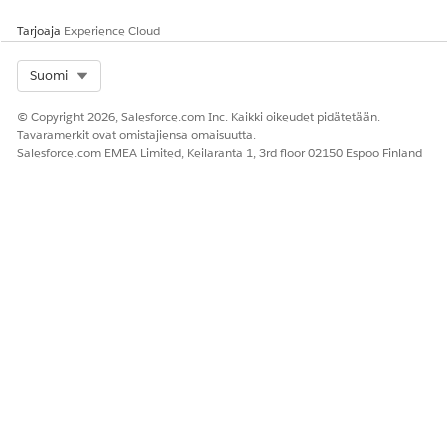
Tarjoaja
Experience Cloud
Select Org
Suomi
© Copyright 2026, Salesforce.com Inc. Kaikki oikeudet pidätetään.
Tavaramerkit ovat omistajiensa omaisuutta.
Salesforce.com EMEA Limited, Keilaranta 1, 3rd floor 02150 Espoo Finland