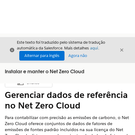
Este texto foi traduzido pelo sistema de tradução
automática da Salesforce. Mais detalhes
aqui
.
Fechar
Fecha
Fechar
Alternar para inglês
Agora não
Instalar e manter o Net Zero Cloud
Índice
Mostrar índice
Gerenciar dados de referência
no Net Zero Cloud
Para contabilizar com precisão as emissões de carbono, o
Net
Zero Cloud
oferece conjuntos de dados de fatores de
emissões de fontes padrão incluídos na sua licença do
Net