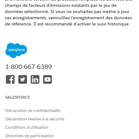
champs de facteurs d'émissions existants par le jeu de
données sélectionné. Si vous ne souhaitez pas mettre à jour
ces enregistrements, verrouillez l'enregistrement des données
de référence. Il est recommandé d'activer le suivi historique
des facteurs d'émissions.
ÉDITIONS REQUISES
Disponible avec : Lightning Experience
1-800-667-6389
Disponible avec :
Enterprise
Edition,
Performance
Edition,
Unlimited
Edition et
Developer
Edition
AUTORISATIONS UTILISATEUR REQUISES
Pour afficher des pages de
Afficher la configuration
SALESFORCE
configuration :
Déclaration de confidentialité
Pour charger des jeux de
Gérer le chargement de
données de facteurs
données de référence
Déclaration relative à la sécurité
d'émissions :
Conditions d’utilisation
Directives de participation
Dans Configuration, saisissez
Charger les données de