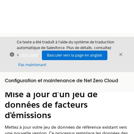
Ce texte a été traduit à l’aide du système de traduction
automatique de Salesforce. Plus de détails, consultez
Fermer
Ferme
<
cette page
.
Basculer vers la page en anglais
Fermer
Pas maintenant
Table des
Configuration et maintenance de Net Zero Cloud
Afficher la table des matières
matières
Mise à jour d'un jeu de
données de facteurs
d'émissions
Mettez à jour votre jeu de données de référence existant vers
une nouvelle version. Ce processus remplace les données des