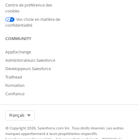
référence
dans la case Recherche rapide, puis
Centre de préférence des
sélectionnez
Charger les données de référence
.
cookies
Élargissez le jeu de données qui a une mise à jour.
Vos choix en matière de
Cliquez sur
Charger le jeu de données
, puis confirmez le
confidentialité
chargement.
COMMUNITY
AppExchange
CET ARTICLE A-T-IL RÉSOLU VOTRE PROBLÈME ?
Administrateurs Salesforce
Dites-nous ce que nous pouvons améliorer !
Développeurs Salesforce
Oui
Non
Trailhead
Formation
Confiance
Select Org
Français
© Copyright 2026, Salesforce.com Inc. Tous droits réservés. Les autres
marques appartiennent à leurs propriétaires respectifs.