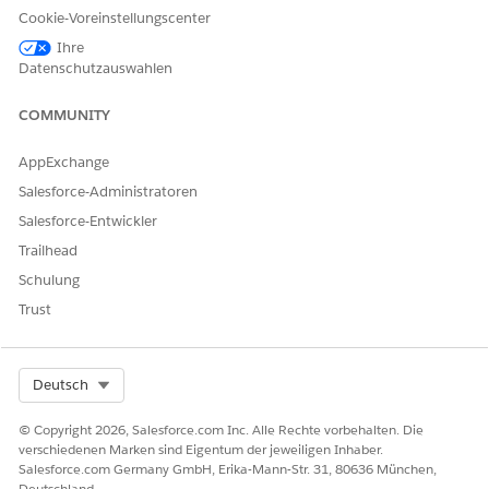
Cookie-Voreinstellungscenter
Wählen Sie für "Referenz-Datenladeprotokoll" die Option
Öffentlicher Lesezugriff
als internen Standardzugriff aus.
Ihre
Speichern Sie Ihre Änderungen.
Datenschutzauswahlen
COMMUNITY
KONNTEN SIE IHR PROBLEM MITHILFE DIESES ARTIKELS
AppExchange
LÖSEN?
Salesforce-Administratoren
Geben Sie uns Feedback, damit wir uns verbessern können.
Salesforce-Entwickler
Trailhead
Ja
Nein
Schulung
Trust
Select Org
Deutsch
© Copyright 2026, Salesforce.com Inc. Alle Rechte vorbehalten. Die
verschiedenen Marken sind Eigentum der jeweiligen Inhaber.
Salesforce.com Germany GmbH, Erika-Mann-Str. 31, 80636 München,
Deutschland