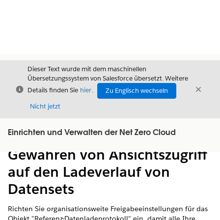
Dieser Text wurde mit dem maschinellen
Übersetzungssystem von Salesforce übersetzt. Weitere
Schließen
Schli
Details finden Sie
hier
.
Zu Englisch wechseln
Schließ
Nicht jetzt
Einrichten und Verwalten der Net Zero Cloud
Inhalt
Inhalt anzeigen
Gewähren von Ansichtszugriff
auf den Ladeverlauf von
Datensets
Richten Sie organisationsweite Freigabeeinstellungen für das
Objekt "Referenz-Datenladeprotokoll" ein, damit alle Ihre