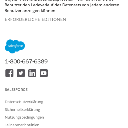
Benutzer den Ladeverlauf des Datensets von jedem anderen
Benutzer anzeigen können.
ERFORDERLICHE EDITIONEN
Verfügbarkeit: Lightning Experience
Verfügbarkeit:
Enterprise
,
Performance
,
Unlimited
und
Developer
Edition
1-800-667-6389
ERFORDERLICHE BENUTZERBERECHTIGUNGEN
Anzeigen von Setup-Seiten:
Setup und Konfiguration
anzeigen
Festlegen des Standard-
Freigaben verwalten
SALESFORCE
Freigabezugriffs:
Datenschutzerklärung
Geben Sie unter "Setup" im Feld "Schnellsuche" den Text
Sicherheitserklärung
ein und wählen Sie dann
Freigabeeinstellungen
Freigabeeinstellungen
aus.
Nutzungsbedingungen
Klicken Sie im Bereich "Organisationsweite
Teilnahmerichtlinien
Standardeinstellungen" auf
Bearbeiten
.