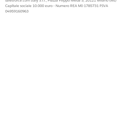
salesforce.com Italy S.r.l., Piazza Filippo Meda 5, 20121 Milano (MI)
Capitale sociale 10.000 euro - Numero REA MI-1785731 P.IVA
04959160963