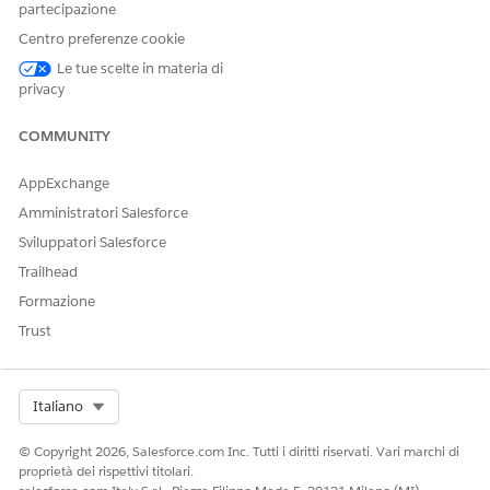
partecipazione
Impostazioni di condivisione
.
Fare clic su
Modifica
nell'area Impostazioni predefinite
Centro preferenze cookie
organizzazione.
Le tue scelte in materia di
Per Registro caricamento dati di riferimento, selezionare
privacy
Sola lettura pubblica
come accesso interno predefinito.
Salvare le modifiche.
COMMUNITY
AppExchange
Amministratori Salesforce
QUESTO ARTICOLO HA RISOLTO IL PROBLEMA?
Sviluppatori Salesforce
Facci sapere, così possiamo migliorare!
Trailhead
Sì
No
Formazione
Trust
Select Org
Italiano
© Copyright 2026, Salesforce.com Inc. Tutti i diritti riservati. Vari marchi di
proprietà dei rispettivi titolari.