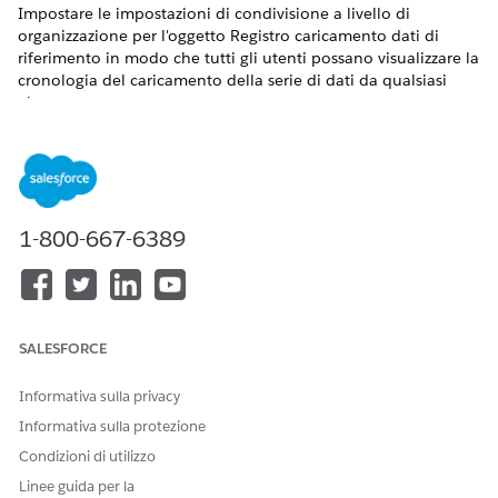
Impostare le impostazioni di condivisione a livello di
organizzazione per l'oggetto Registro caricamento dati di
riferimento in modo che tutti gli utenti possano visualizzare la
cronologia del caricamento della serie di dati da qualsiasi
altro utente.
VERSIONI (EDITION) RICHIESTE
Disponibile in: Lightning Experience
Disponibile in:
Enterprise Edition
,
Performance Edition
,
1-800-667-6389
Unlimited Edition
e
Developer Edition
AUTORIZZAZIONI UTENTE RICHIESTE
Per visualizzare le pagine di
Visualizza impostazione e
SALESFORCE
impostazione:
configurazione
Informativa sulla privacy
Per impostare l'accesso in
Gestisci condivisione
condivisione predefinito:
Informativa sulla protezione
Condizioni di utilizzo
Da Imposta, nella casella Ricerca veloce, immettere
Linee guida per la
e quindi selezionare
Impostazioni di condivisione