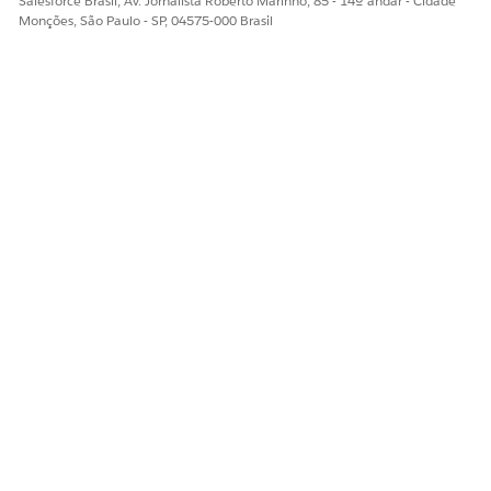
Salesforce Brasil, Av. Jornalista Roberto Marinho, 85 - 14º andar - Cidade
Monções, São Paulo - SP, 04575-000 Brasil