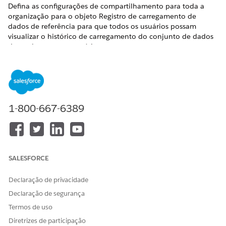
Defina as configurações de compartilhamento para toda a
organização para o objeto Registro de carregamento de
dados de referência para que todos os usuários possam
visualizar o histórico de carregamento do conjunto de dados
de qualquer outro usuário.
EDIÇÕES OBRIGATÓRIAS
Disponível em: Lightning Experience
Disponível em:
Enterprise
,
Performance
,
Unlimited
e
1-800-667-6389
Developer
Editions
PERMISSÕES NECESSÁRIAS DO USUÁRIO
Para visualizar páginas de
Exibir configuração
SALESFORCE
configuração:
Declaração de privacidade
Para definir o acesso de
Gerenciar
compartilhamento padrão:
compartilhamento
Declaração de segurança
Termos de uso
Em Configuração, na caixa Busca rápida, insira
Diretrizes de participação
e selecione
Configurações de compartilhamento