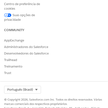
Configurações de compartilhamento
.
Centro de preferência de
Na área Padrões para toda a organização, clique em
cookies
Editar
.
Suas opções de
Para Registro de carregamento de dados de referência,
privacidade
selecione
Somente leitura pública
como o acesso interno
padrão.
COMMUNITY
Salve suas alterações.
AppExchange
Administradores do Salesforce
Desenvolvedores do Salesforce
ESTE ARTIGO RESOLVEU SEU PROBLEMA?
Diga-nos para podermos melhorar!
Trailhead
Treinamento
Sim
Não
Trust
Select Org
Português (Brasil)
© Copyright 2026, Salesforce.com Inc. Todos os direitos reservados. Várias
marcas comerciais dos respectivos proprietários.