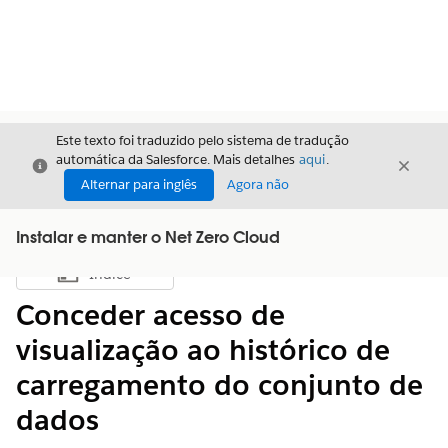
Este texto foi traduzido pelo sistema de tradução
automática da Salesforce. Mais detalhes
aqui
.
Fechar
Fecha
Fechar
Alternar para inglês
Agora não
Instalar e manter o Net Zero Cloud
Índice
Mostrar índice
Conceder acesso de
visualização ao histórico de
carregamento do conjunto de
dados