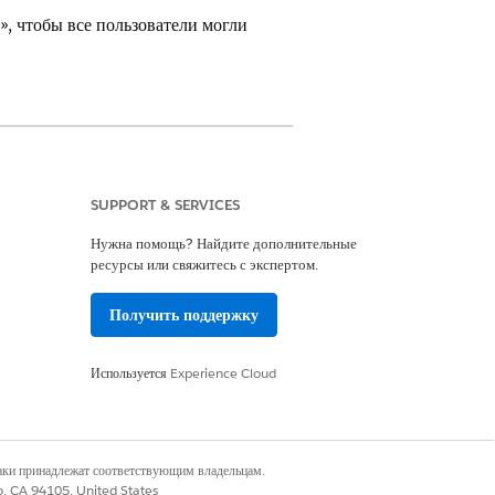
, чтобы все пользователи могли
.
SUPPORT & SERVICES
Нужна помощь? Найдите дополнительные
ресурсы или свяжитесь с экспертом.
урации
Получить поддержку
аметры общего доступа»
.
Используется
Experience Cloud
стве внутреннего доступа по умолчанию.
наки принадлежат соответствующим владельцам.
co, CA 94105, United States