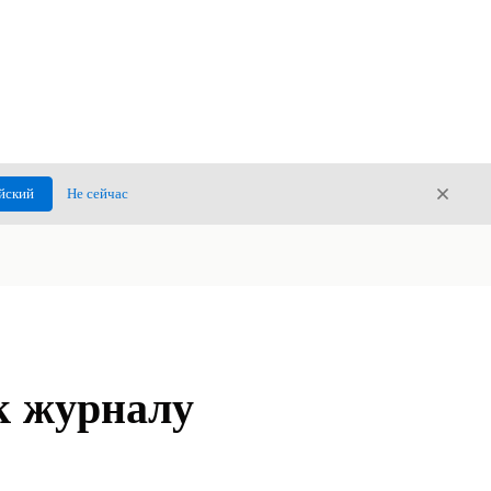
Закры
йский
Не сейчас
Закрыт
к журналу