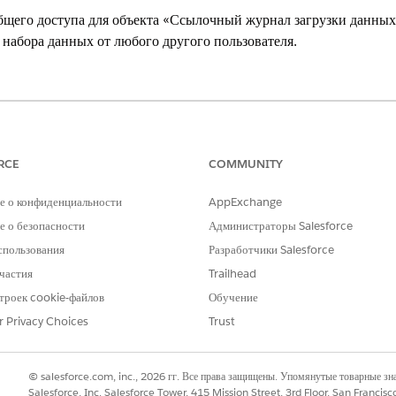
щего доступа для объекта «Ссылочный журнал загрузки данных»
 набора данных от любого другого пользователя.
xperience
dition
,
Performance Edition
,
Unlimited Edition
и
Developer Edition
RCE
COMMUNITY
НЕОБХОДИМЫЕ ПОЛНОМОЧИЯ ПОЛЬЗОВАТЕЛЯ
е о конфиденциальности
AppExchange
:
Просмотр настройки и конфиг
 о безопасности
Администраторы Salesforce
спользования
Разработчики Salesforce
о доступа:
Управление общим доступом
частия
Trailhead
ыстрого поиска
, а потом выберите
«Пар
«Параметры общего доступа»
троек cookie-файлов
Обучение
зделе «Единые стандартные параметры».
r Privacy Choices
Trust
рузки данных» выберите «
Общедоступный: только для чтения
» в каче
я.
© salesforce.com, inc., 2026 гг. Все права защищены. Упомянутые товарные з
Salesforce, Inc. Salesforce Tower, 415 Mission Street, 3rd Floor, San Francis