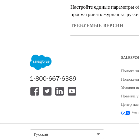
Настройте единые параметры об
просматривать журнал загрузки
ТРЕБУЕМЫЕ ВЕРСИИ
Доступно в версиях: Lightning E
Доступно в версиях:
Enterprise E
SALESFO
Положени
1-800-667-6389
Для просмотра страниц настройки
Положение
Условия и
Для настройки стандартного общег
Правила у
Введите в настройках в поле б
Центр нас
Нажмите кнопку «
Правка»
в ра
You
В поле «Ссылочный журнал заг
Сохраните внесенные изменени
Select Org
Русский