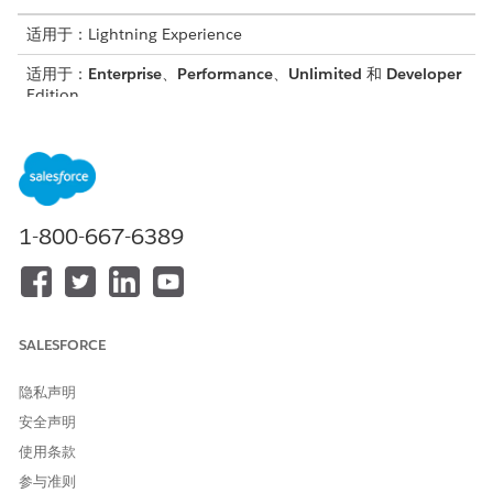
适用于：Lightning Experience
适用于：
Enterprise
、
Performance
、
Unlimited
和
Developer
Edition
所需用户权限
要查看设置页面：
查看设置和配置
设置默认共享访问权限：
管理共享
1-800-667-6389
从“设置”中，在快速查找框中，输入
，然后选择
共享设
共享设置
置
。
单击“组织范围默认设置”区域中的
编辑
。
对于参考数据加载日志，选择
公用只读
作为默认内部访问权限。
SALESFORCE
保存更改。
隐私声明
安全声明
使用条款
本文章是否解决您的问题？
参与准则
请与我们共享您的想法，以便我们进行改进！