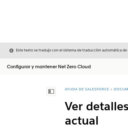
Cerrar
Este texto se tradujo con el sistema de traducción automática de
Configurar y mantener Net Zero Cloud
AYUDA DE SALESFORCE
DOCUM
Usted está aquí:
Mostrar índice de materias
Ver detalle
actual