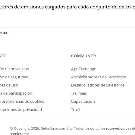
factores de emisiones cargados para cada conjunto de datos d
ence
n
,
Performance Edition
,
Unlimited Edition
y
Developer Edition
RCE
COMMUNITY
PERMISOS DE USUARIO NECESARIOS
ón:
Ver parámetros y configuraci
ón de privacidad
AppExchange
ón de seguridad
Administradores de Salesforce
factores de emisiones:
Gestionar cargar datos de re
nes de uso
Desarrolladores de Salesforce
uadro Búsqueda rápida, ingrese
y l
Cargar datos de referencia
es de participación
Trailhead
 preferencias de cookies
Capacitación
ara ver su historial de versión.
 opciones de privacidad
Trust
© Copyright 2026, Salesforce.com Inc. Todos los derechos reservados. Las d
propietarios.
PROBLEMA?