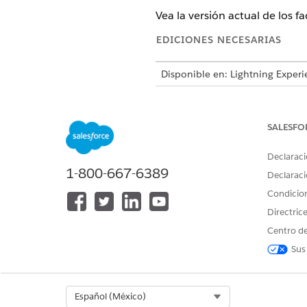
Vea la versión actual de los 
EDICIONES NECESARIAS
Disponible en: Lightning Experi
Disponible en:
Enterprise Editio
SALESFO
Para ver páginas de configuraci
Declaraci
1-800-667-6389
Declaraci
Para ver conjuntos de datos de 
Condicio
Desde Configuración, en el c
Directric
referencia
.
Centro de
Amplíe un conjunto de datos p
Haga clic en
Ver versiones
.
Sus
Select Org
Español (México)
¿RESOLVIÓ ESTE ARTÍCULO SU 