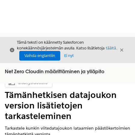
Tämä teksti on käännetty Salesforcen
konekäännösjärjestelmän avulla. Katso lisätietoja
täältä
.
Sulje
Sulje
Sulje
Vaihda englantiin
Ei nyt
Net Zero Cloudin määrittäminen ja ylläpito
Sisällysluettelo
Näytä sisällysluettelo
Tämänhetkisen datajoukon
version lisätietojen
tarkasteleminen
Tarkastele kunkin viitedatajoukon lataamien päästökertoimien
tämänhetkistä versiota.