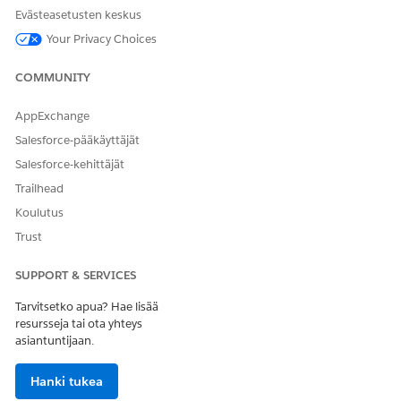
Evästeasetusten keskus
RATKAISIKO TÄMÄ ARTIKKELI ONGELMASI?
Your Privacy Choices
Anna palautetta, jotta voimme kehittyä!
COMMUNITY
Kyllä
Ei
AppExchange
Salesforce-pääkäyttäjät
Salesforce-kehittäjät
Trailhead
Koulutus
Trust
SUPPORT & SERVICES
Tarvitsetko apua? Hae lisää
resursseja tai ota yhteys
asiantuntijaan.
Hanki tukea