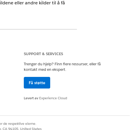
ene eller andre kilder til å få
SUPPORT & SERVICES
Trenger du hjelp? Finn flere ressurser, eller få
kontakt med en ekspert.
Ja
Nei
Få støtte
Levert av
Experience Cloud
r de respektive eierne.
co, CA 94105, United States