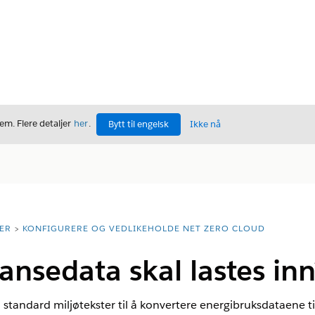
m. Flere detaljer
her
.
Bytt til engelsk
Ikke nå
ER
KONFIGURERE OG VEDLIKEHOLDE NET ZERO CLOUD
ransedata skal lastes in
 standard miljøtekster til å konvertere energibruksdataene 