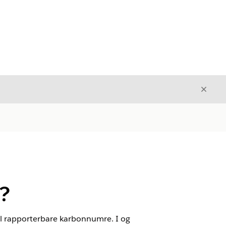
Avslut
Avslutt
n?
til rapporterbare karbonnumre. I og