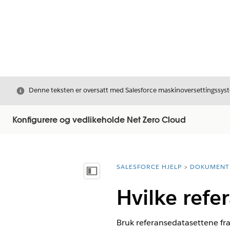
Avslutt
Denne teksten er oversatt med Salesforce maskinoversettingssyste
Konfigurere og vedlikeholde Net Zero Cloud
SALESFORCE HJELP
DOKUMENT
Du er her:
Vis innholdsfortegnelse
Hvilke refe
Bruk referansedatasettene fra