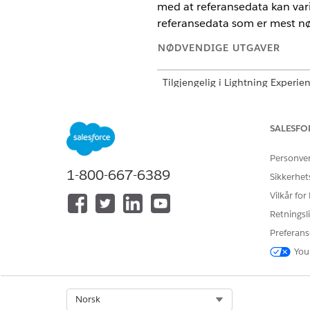
med at referansedata kan varie
referansedata som er mest nøy
NØDVENDIGE UTGAVER
Tilgjengelig i Lightning Experie
Tilgjengelig i
Enterprise
, Perfor
SALESFO
Personve
HJALP DENNE ARTIKKELEN MED 
1-800-667-6389
Sikkerhet
La oss få vite det slik at vi kan fo
Vilkår for
Retningsli
Preferans
You
Select Org
Norsk