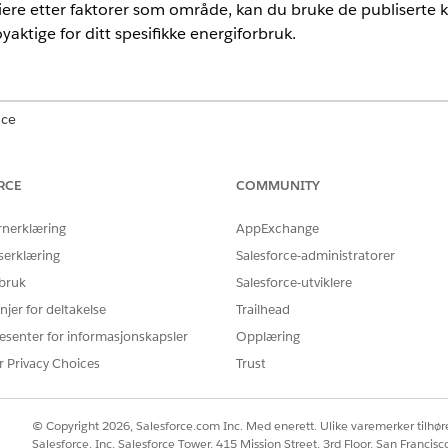
re etter faktorer som område, kan du bruke de publiserte kild
aktige for ditt spesifikke energiforbruk.
nce
mance, Unlimited og Developer Edition
RCE
COMMUNITY
rnerklæring
AppExchange
Å LØSE PROBLEMET DITT?
serklæring
Salesforce-administratorer
rbedre!
 bruk
Salesforce-utviklere
njer for deltakelse
Trailhead
esenter for informasjonskapsler
Opplæring
r Privacy Choices
Trust
© Copyright 2026, Salesforce.com Inc. Med enerett. Ulike varemerker tilhøre
Salesforce, Inc. Salesforce Tower, 415 Mission Street, 3rd Floor, San Francis