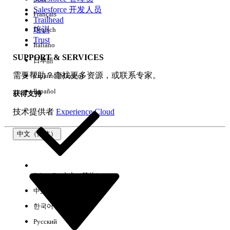
Salesforce 开发人员
Français
体验
Trailhead
培训
Deutsch
Trust
Italiano
SUPPORT & SERVICES
日本語
全部清除
完成
需要帮助？查找更多资源，或联系专家。
Español (México)
Español
获得支持
技术提供者
Experience Cloud
中文（简体）
Select Org
中文（简体）
中文（繁体）
한국어
Русский
没有结果