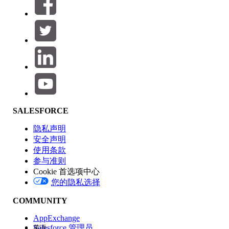
筛选条件： (0)
选择筛选器
添加
产品区域
SALESFORCE
功能影响
隐私声明
安全声明
使用条款
参与准则
Cookie 首选项中心
版本
您的隐私选择
COMMUNITY
AppExchange
Salesforce 管理员
英语