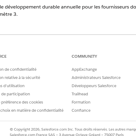
de développement durable annuelle pour les fournisseurs don
mètre 3.
erience
tion,
Performance
Edition,
Unlimited
Edition et
Developer
Edition
RCE
COMMUNITY
ENSEMBLE D'AUTORISATIONS REQUIS
on de confidentialité
AppExchange
ées :
Gestionnaire de Net Zero
n relative à la sécurité
Administrateurs Salesforce
 d’utilisation
Développeurs Salesforce
OU
s de participation
Trailhead
Administrateur Net Zero 
 préférence des cookies
Formation
 choix en matière de confidentialité
Confiance
éveloppement durable, cliquez sur
Nouveau
.
ement.
sseur.
© Copyright 2026, Salesforce.com Inc. Tous droits réservés. Les autres marqu
s champs facultatifs en fonction de vos besoins.
Salesforce.com France SAS – 3 Avenue Octave Gréard – 75007 Paris