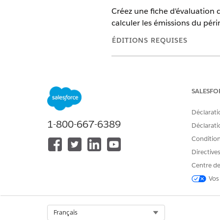
Créez une fiche d'évaluation 
calculer les émissions du péri
ÉDITIONS REQUISES
Disponible avec : Lightning Exp
Disponible avec :
Enterprise
Edi
SALESFO
Déclarati
1-800-667-6389
Pour saisir et modifier des donn
Déclaratio
Conditions
Directive
Centre de
Vos
Dans Fiche d'évaluation de d
Saisissez un nom d'enregistr
Saisissez une valeur de fourni
Saisissez les informations de
Select Org
Français