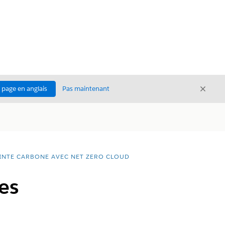
Ferme
a page en anglais
Pas maintenant
Fermer
INTE CARBONE AVEC NET ZERO CLOUD
es