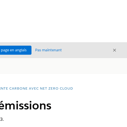
Ferme
a page en anglais
Pas maintenant
Fermer
INTE CARBONE AVEC NET ZERO CLOUD
'émissions
3.