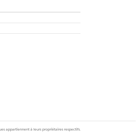
, puis résumées par périmètre :
s :
 la prévision afin de générer les
rique métier de chiffre d'affaires,
récupérées à partir de
es appartiennent à leurs propriétaires respectifs.