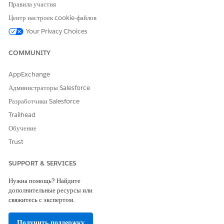
Правила участия
In the navigation menu, click
Edit
.
Центр настроек cookie-файлов
Click
Add More Items
.
Search for and select
Actionable Lists
.
Your Privacy Choices
Click
Add 1 Nav Item
.
Save your changes.
COMMUNITY
Click
Actionable Lists
.
AppExchange
Администраторы Salesforce
Разработчики Salesforce
ЭТА СТАТЬЯ РЕШИЛА ВАШУ ПРОБЛЕМУ?
Trailhead
Оставьте свой отзыв, чтобы мы могли стать лучше!
Обучение
Да
Нет
Trust
SUPPORT & SERVICES
Нужна помощь? Найдите
дополнительные ресурсы или
свяжитесь с экспертом.
Получить поддержку