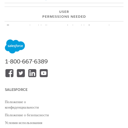
USER
PERMISSIONS NEEDED
To open actionable lists:
Actionable Segmentation
permission set
1-800-667-6389
SALESFORCE
Положение о
To open Actionable Lists from App Launcher (1), search
конфиденциальности
for and select
Actionable Lists
.
Положение о безопасности
To open Actionable Lists from the navigation menu, add
Actionable Lists (2) to the navigation menu, and then
Условия использования
open Actionable Lists from the menu.