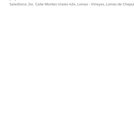
Salesforce, Inc. Calle Montes Urales 424, Lomas - Virreyes, Lomas de Chap
 is intended for use only with the split view console.
he navigation menu, add Outreach List (2) to the navigation menu,
lick
Edit
.
each List
.
PROBLEMA?
ejorar!