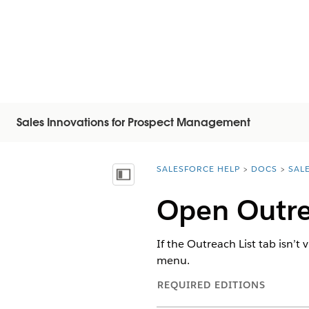
Sales Innovations for Prospect Management
SALESFORCE HELP
DOCS
SAL
You are here:
Mostrar índice de materias
Open Outre
If the Outreach List tab isn’t
menu.
REQUIRED EDITIONS