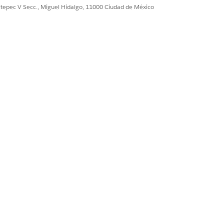
ultepec V Secc., Miguel Hidalgo, 11000 Ciudad de México
 and then open Outreach List from the
Sí
No