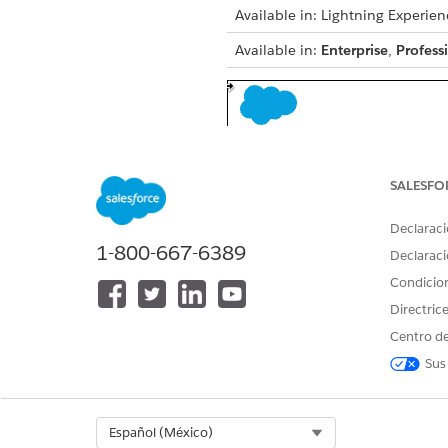
Available in: Lightning Experien
Available in:
Enterprise
,
Profess
SALESFO
Declaraci
1-800-667-6389
Declaraci
Condicio
Directric
Centro de
Sus
To open Outreach List from A
Select Org
Español (México)