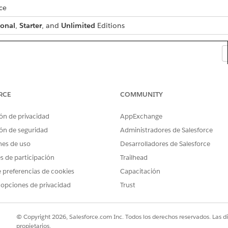
ce
ional
,
Starter
, and
Unlimited
Editions
RCE
COMMUNITY
ón de privacidad
AppExchange
ón de seguridad
Administradores de Salesforce
nes de uso
Desarrolladores de Salesforce
es de participación
Trailhead
 preferencias de cookies
Capacitación
 opciones de privacidad
Trust
pp Launcher (1), search for and select
© Copyright 2026, Salesforce.com Inc. Todos los derechos reservados. Las d
Outreach List
.
propietarios.