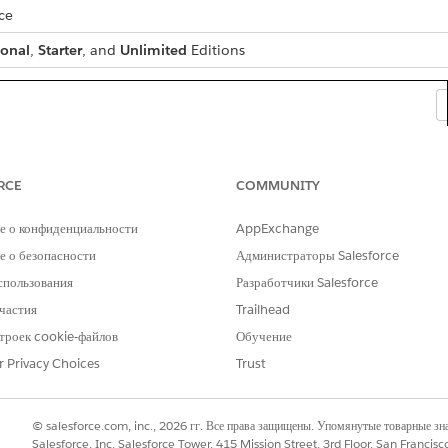
ce
ional
,
Starter
, and
Unlimited
Editions
RCE
COMMUNITY
е о конфиденциальности
AppExchange
 о безопасности
Администраторы Salesforce
спользования
Разработчики Salesforce
частия
Trailhead
троек cookie-файлов
Обучение
r Privacy Choices
Trust
pp Launcher (1), search for and select
© salesforce.com, inc., 2026 гг. Все права защищены. Упомянутые товарные з
Outreach List
.
Salesforce, Inc. Salesforce Tower, 415 Mission Street, 3rd Floor, San Francis