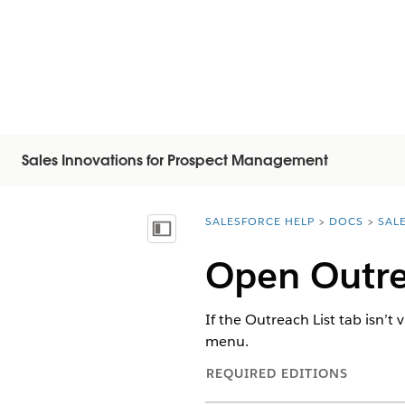
Sales Innovations for Prospect Management
SALESFORCE HELP
DOCS
SAL
You are here:
Показать содержание
Open Outre
If the Outreach List tab isn’t
menu.
REQUIRED EDITIONS