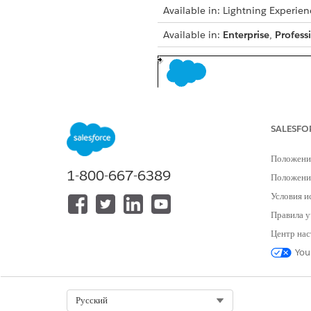
Available in: Lightning Experien
Available in:
Enterprise
,
Profess
SALESFO
Положени
1-800-667-6389
Положение
Условия и
Правила у
Центр нас
You
To open Outreach List from A
Select Org
Русский