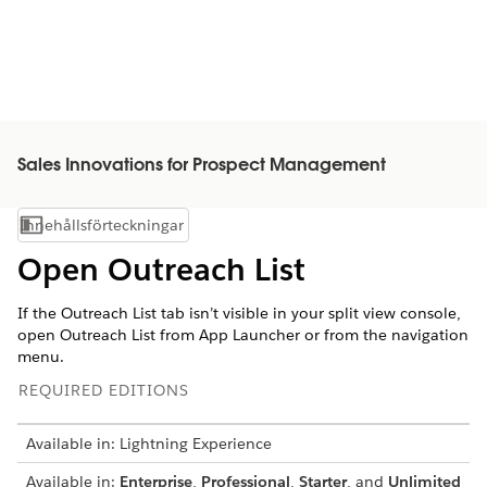
Sales Innovations for Prospect Management
Innehållsförteckningar
Visa innehållsförteckning
Open Outreach List
If the Outreach List tab isn’t visible in your split view console,
open Outreach List from App Launcher or from the navigation
menu.
REQUIRED EDITIONS
Available in: Lightning Experience
Available in:
Enterprise
,
Professional
,
Starter
, and
Unlimited