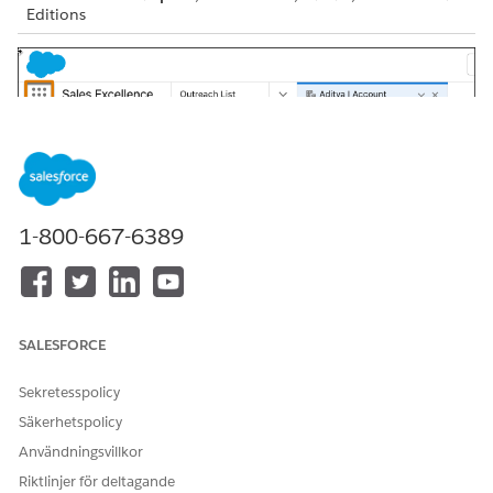
Editions
1-800-667-6389
To open Outreach List from App Launcher (1), search for
and select
Outreach List
.
SALESFORCE
Sekretesspolicy
Säkerhetspolicy
Outreach List is intended for use only with the
NOTE
Användningsvillkor
split view console.
Riktlinjer för deltagande