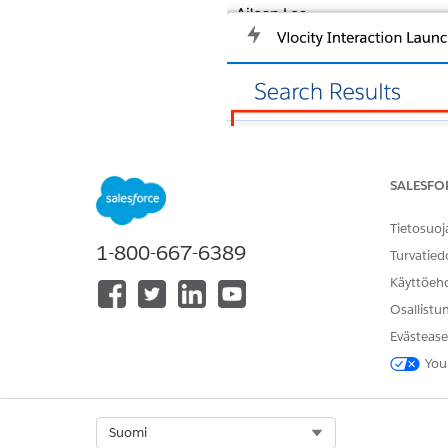
SALESFO
Tietosuoj
1-800-667-6389
Turvatied
Käyttöeh
Osallistu
Evästease
You
Select Org
Suomi