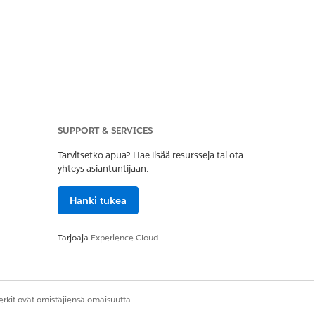
SUPPORT & SERVICES
Tarvitsetko apua? Hae lisää resursseja tai ota
yhteys asiantuntijaan.
Hanki tukea
Tarjoaja
Experience Cloud
rkit ovat omistajiensa omaisuutta.