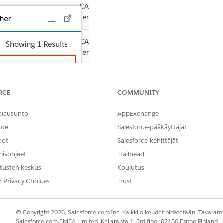
RCE
COMMUNITY
alausunto
AppExchange
ote
Salesforce-pääkäyttäjät
dot
Salesforce-kehittäjät
misohjeet
Trailhead
tusten keskus
Koulutus
r Privacy Choices
Trust
© Copyright 2026, Salesforce.com Inc. Kaikki oikeudet pidätetään. Tavarame
Salesforce.com EMEA Limited, Keilaranta 1, 3rd floor 02150 Espoo Finland