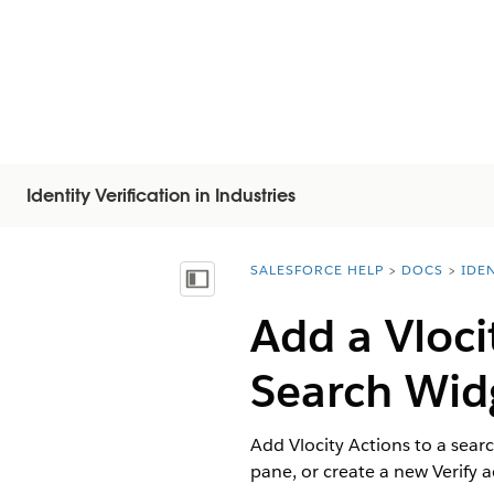
Identity Verification in Industries
SALESFORCE HELP
DOCS
IDEN
You are here:
Näytä sisällysluettelo
Add a Vloci
Search Wid
Add Vlocity Actions to a sear
pane, or create a new Verify a