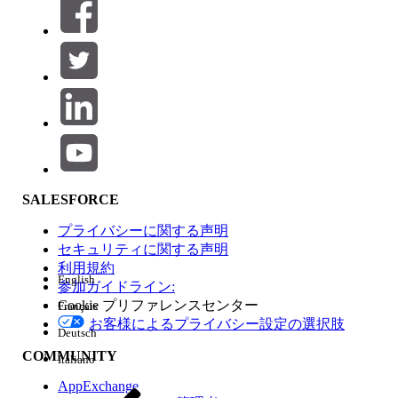
絞り込み条件 (0)
絞り込み条件を選択
追加
製品エリア
SALESFORCE
機能の影響
プライバシーに関する声明
セキュリティに関する声明
利用規約
English
参加ガイドライン:
Cookie プリファレンスセンター
Français
エディション
お客様によるプライバシー設定の選択肢
Deutsch
COMMUNITY
Italiano
AppExchange