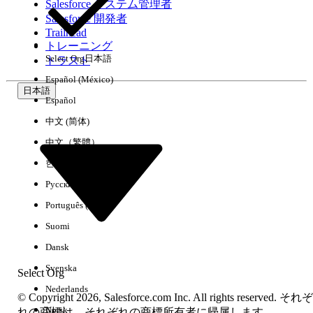
Salesforce システム管理者
Salesforce 開発者
環境
Trailhead
トレーニング
Select Org
日本語
トラスト
Español (México)
日本語
Español
すべてクリア
完了
中文 (简体)
中文（繁體）
한국어
Русский
Português (Brasil)
Suomi
Dansk
Svenska
Select Org
Nederlands
© Copyright 2026, Salesforce.com Inc. All rights reserved. それぞ
Norsk
結果がありません
れの商標は、それぞれの商標所有者に帰属します。