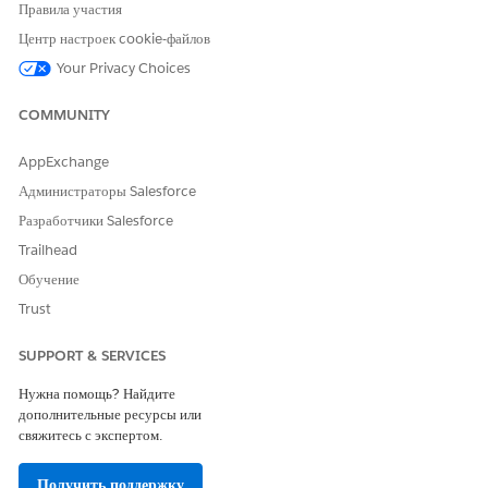
Правила участия
Центр настроек cookie-файлов
Your Privacy Choices
COMMUNITY
AppExchange
Администраторы Salesforce
(Optional) To update the layout of your Interaction
Разработчики Salesforce
Launcher by configuring options, such as updating the
icon or enabling the scratchpad, see
Update the Layout of
Trailhead
an Interaction Launcher
.
Обучение
Click
Save
.
Trust
Click
Done
.
SUPPORT & SERVICES
Нужна помощь? Найдите
ЭТА СТАТЬЯ РЕШИЛА ВАШУ ПРОБЛЕМУ?
дополнительные ресурсы или
Оставьте свой отзыв, чтобы мы могли стать лучше!
свяжитесь с экспертом.
Да
Нет
Получить поддержку