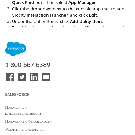
Quick Find
box, then select
App Manager
.
Click the dropdown next to the console app that to add
Vlocity interaction launcher, and click
Edit
.
Under the Utility Items, click
Add Utility Item
.
To add a class-based or object-based Interaction Launcher,
select
Vlocity Interaction Launcher
.
Select the
Vlocity Ins OmniScript Interaction Launcher
.
In the Component Properties fields select Interaction
Launcher as
Type
.
Select the
SubType
of the OmniScript you wish to display,
1-800-667-6389
such as
.
AccountSearch
Click into the
Language
field, and select a language.
SALESFORCE
Положение о
конфиденциальности
Положение о безопасности
Условия использования