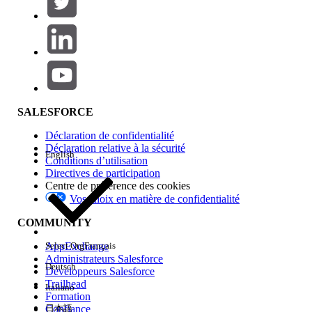
Ajouter
Gamme de produits
Impact des fonctionnalités
SALESFORCE
Déclaration de confidentialité
Déclaration relative à la sécurité
English
Conditions d’utilisation
Directives de participation
Centre de préférence des cookies
Vos choix en matière de confidentialité
Edition
COMMUNITY
AppExchange
Select Org
Français
Administrateurs Salesforce
Deutsch
Développeurs Salesforce
Trailhead
Italiano
Expérience
Formation
Confiance
日本語