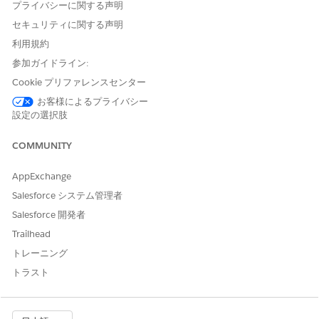
   }

プライバシーに関する声明
   return success;

セキュリティに関する声明
  }
利用規約
参加ガイドライン:
Then construct the
vlocity_ins.LookupRequest
interface:
Cookie プリファレンスセンター
お客様によるプライバシー
設定の選択肢
vlocity_ins.LookupRequest request =

(vlocity_ins.LookupRequest) inputs.get('lookupRequ
COMMUNITY
List<Map<String, Object>> previousSearchResults = 
AppExchange
Salesforce システム管理者
Map<String, Object> additionalData = request.addit
Salesforce 開発者
Trailhead
List<String> searchFieldList = request.searchField
トレーニング
searchFieldList.add('FirstName');

トラスト
searchFieldList.add('LastName');
