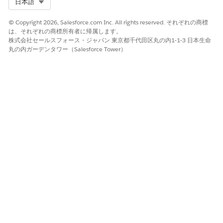
Select Org
日本語
Map<String, Map<String, String>>labelTypeMap = req
© Copyright 2026, Salesforce.com Inc. All rights reserved. それぞれの商標
Map<String, String> newType1 = new Map<String, Str
は、それぞれの商標所有者に帰属します。
株式会社セールスフォース・ジャパン 東京都千代田区丸の内1-1-3 日本生命
newType1.put('label','First Name');

丸の内ガーデンタワー（Salesforce Tower）
newType1.put('datatype','text');

labelTypeMap.put('FirstName',newType1);

Map<String, String> newType2 = new Map<String, Str
newType2.put('label','Last Name');

newType2.put('datatype','text');

labelTypeMap.put('LastName',newType2);

Map<String, Object> valueMap = request.searchValue
valueMap.put('FirstName',null);
