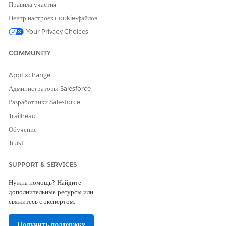
needed. For example, if your new OmniScript does a
Правила участия
search for Cases, add case related fields, and update the
Центр настроек cookie-файлов
Step name. See
OmniScript Element Reference
.
Update the data source by changing the
Your Privacy Choices
DataRaptor
Interface
name. See
DataRaptor Extract Action
.
(Optional) Customize additional elements and script
COMMUNITY
configurations as needed.
Click
Save
.
AppExchange
Click
Activate
.
Администраторы Salesforce
Add your OmniScrupt-based Interaction Launcher to the
Разработчики Salesforce
Utility Bar of your Console app. See
Add the Vlocity
Trailhead
Interaction Launcher to a Console App
.
Обучение
SEE ALSO
Trust
Download and Install an Interaction Launcher DataPack
SUPPORT & SERVICES
Нужна помощь? Найдите
дополнительные ресурсы или
ЭТА СТАТЬЯ РЕШИЛА ВАШУ ПРОБЛЕМУ?
свяжитесь с экспертом.
Оставьте свой отзыв, чтобы мы могли стать лучше!
Получить поддержку